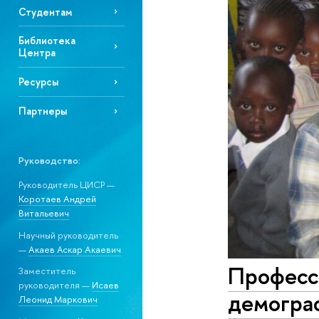
Студентам
Библиотека
Центра
Ресурсы
Партнеры
Руководство:
Руководитель ЦИСР —
Коротаев Андрей
Витальевич
Научный руководитель
—
Акаев Аскар Акаевич
Професс
Заместитель
руководителя —
Исаев
демогра
Леонид Маркович