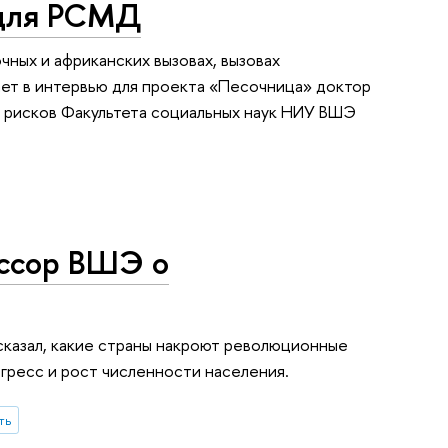
 для РСМД
чных и африканских вызовах, вызовах
ет в интервью для проекта «Песочница» доктор
и рисков Факультета социальных наук НИУ ВШЭ
ессор ВШЭ о
сказал, какие страны накроют революционные
огресс и рост численности населения.
ть