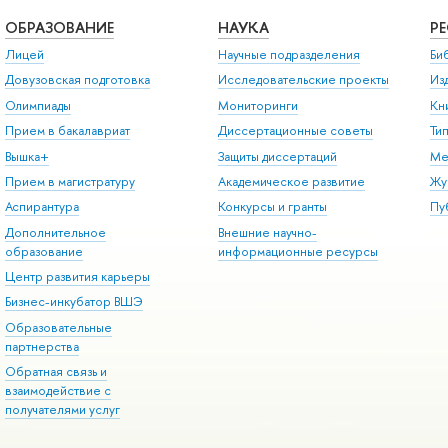
ОБРАЗОВАНИЕ
НАУКА
Р
Лицей
Научные подразделения
Би
Довузовская подготовка
Исследовательские проекты
Из
Олимпиады
Мониторинги
Кн
Прием в бакалавриат
Диссертационные советы
Ти
Вышка+
Защиты диссертаций
Ме
Прием в магистратуру
Академическое развитие
Жу
Аспирантура
Конкурсы и гранты
Пу
Дополнительное
Внешние научно-
образование
информационные ресурсы
Центр развития карьеры
Бизнес-инкубатор ВШЭ
Образовательные
партнерства
Обратная связь и
взаимодействие с
получателями услуг