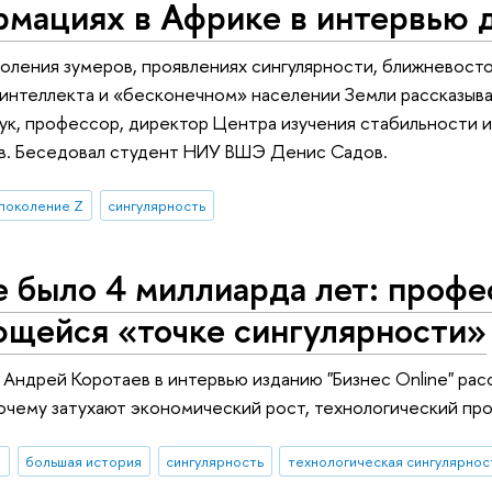
рмациях в Африке в интервью
оления зумеров, проявлениях сингулярности, ближневосто
интеллекта и «бесконечном» населении Земли рассказыва
ук, профессор, директор Центра изучения стабильности 
в. Беседовал студент НИУ ВШЭ Денис Садов.
поколение Z
сингулярность
е было 4 миллиарда лет: проф
ющейся «точке сингулярности»
ндрей Коротаев в интервью изданию "Бизнес Online" рас
почему затухают экономический рост, технологический пр
И
большая история
сингулярность
технологическая сингулярнос