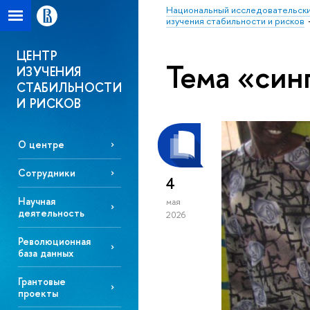
Национальный исследовательски
изучения стабильности и рисков
ЦЕНТР
Тема «син
ИЗУЧЕНИЯ
СТАБИЛЬНОСТИ
И РИСКОВ
О центре
Сотрудники
4
Научная
мая
деятельность
2026
Революционная
база данных
Грантовые
проекты