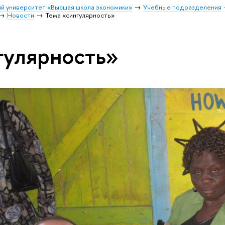
й университет «Высшая школа экономики»
Учебные подразделения
Новости
Тема «сингулярность»
гулярность»