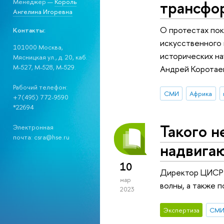
трансфо
Менеджер —
Король
Ангелина Игоревна
О протестах пок
Контакты:
искусственного 
101000 Москва,
исторических на
Мясницкая ул., д. 20, каб.
М-527, М-528, М-529.
Андрей Коротае
Рабочий телефон:
СМИ
Африка
+7(495) 772-9590
*22694
Такого н
Электронная
почта: csra@hse.ru
надвига
10
Директор ЦИСР А
мар
волны, а также 
2023
Экспертиза
СМ