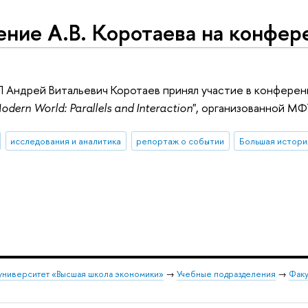
ние А.В. Коротаева на конфер
Андрей Витальевич Коротаев принял участие в конферен
odern World: Parallels and Interaction
", организованной МФ
исследования и аналитика
репортаж о событии
Большая истори
университет «Высшая школа экономики»
→
Учебные подразделения
→
Факу