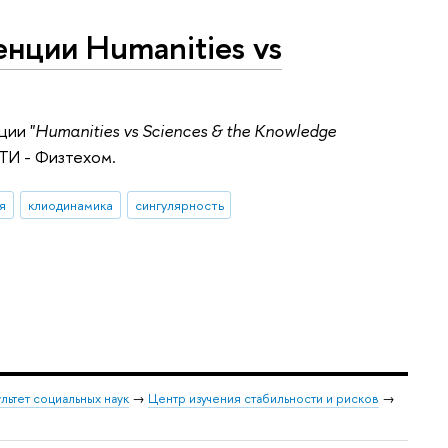
енции Humanities vs
ции "
Humanities vs Sciences & the Knowledge
ТИ - Физтехом.
я
клиодинамика
сингулярность
льтет социальных наук
→
Центр изучения стабильности и рисков
→