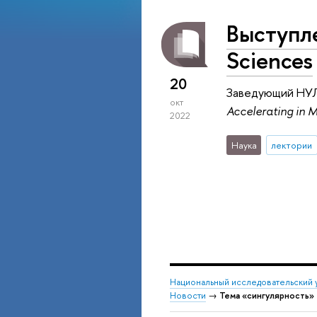
Выступле
Sciences
20
Заведующий НУЛ 
окт
Accelerating in M
2022
Наука
лектории
Национальный исследовательский 
Новости
→
Тема «сингулярность»