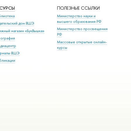
ЕСУРСЫ
ПОЛЕЗНЫЕ ССЫЛКИ
блиотека
Министерство науки и
высшего образования РФ
дательский дом ВШЭ
Министерство просвещения
ижный магазин «БукВышка»
РФ
пография
Массовые открытые онлайн-
диацентр
курсы
рналы ВШЭ
бликации