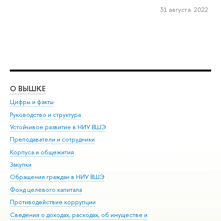
31 августа 2022
О ВЫШКЕ
ОБ
Цифры и факты
Ли
Руководство и структура
Дов
Устойчивое развитие в НИУ ВШЭ
Ол
Преподаватели и сотрудники
При
Корпуса и общежития
Вы
Закупки
При
Обращения граждан в НИУ ВШЭ
Ас
Фонд целевого капитала
До
Противодействие коррупции
Цен
Сведения о доходах, расходах, об имуществе и
Би