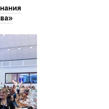
знания
тва»