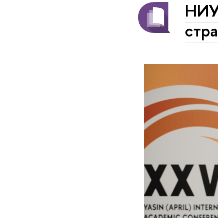
НИУ
стр