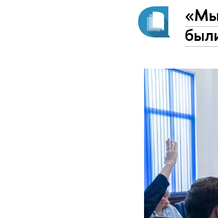
«Мы 
был