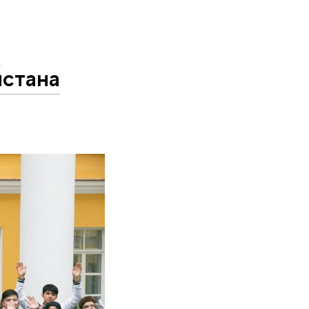
,
истана