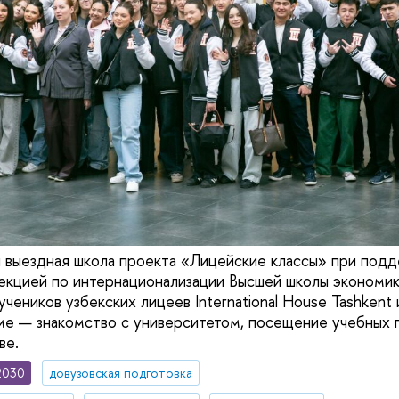
я выездная школа проекта «Лицейские классы» при по
кцией по интернационализации Высшей школы экономики
чеников узбекских лицеев International House Tashkent 
ме — знакомство с университетом, посещение учебных п
ве.
2030
довузовская подготовка