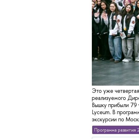
Это уже четверта
реализуемого Дире
Вышку прибыли 79 у
Lyceum. В програм
экскурсии по Моск
Программа развития 