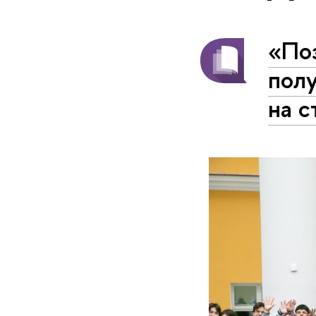
«По
полу
на 