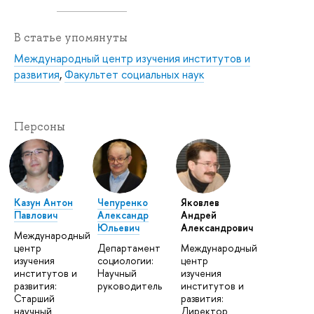
В статье упомянуты
Международный центр изучения институтов и
развития
,
Факультет социальных наук
Персоны
Казун Антон
Чепуренко
Яковлев
Павлович
Александр
Андрей
Юльевич
Александрович
Международный
центр
Департамент
Международный
изучения
социологии:
центр
институтов и
Научный
изучения
развития:
руководитель
институтов и
Старший
развития:
научный
Директор