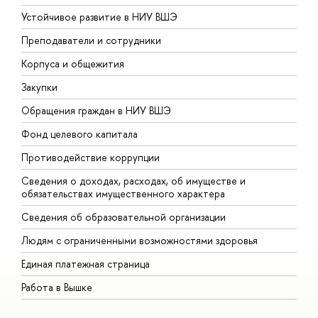
Устойчивое развитие в НИУ ВШЭ
О
Преподаватели и сотрудники
П
Корпуса и общежития
В
Закупки
П
Обращения граждан в НИУ ВШЭ
А
Фонд целевого капитала
Д
Противодействие коррупции
Ц
Сведения о доходах, расходах, об имуществе и
Б
обязательствах имущественного характера
О
Сведения об образовательной организации
О
Людям с ограниченными возможностями здоровья
Единая платежная страница
Работа в Вышке