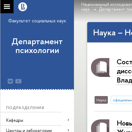
Национальный исследоват
наук
Департамент пс
Факультет социальных наук
Наука – Н
Департамент
психологии
Сост
дисс
Вла
Наука
официальн
ПОДРАЗДЕЛЕНИЯ
Кафедры
Новы
Центры и лаборатории