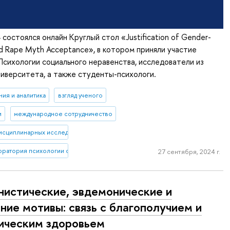
 состоялся онлайн Круглый стол «Justification of Gender-
nd Rape Myth Acceptance», в котором приняли участие
сихологии социального неравенства, исследователи из
ниверситета, а также студенты-психологи.
ия и аналитика
взгляд ученого
и
международное сотрудничество
сциплинарных исследований человеческого потенциала"
оратория психологии социального неравенства
27 сентября, 2024 г.
нистические, эвдемонические и
ние мотивы: связь с благополучием и
ическим здоровьем