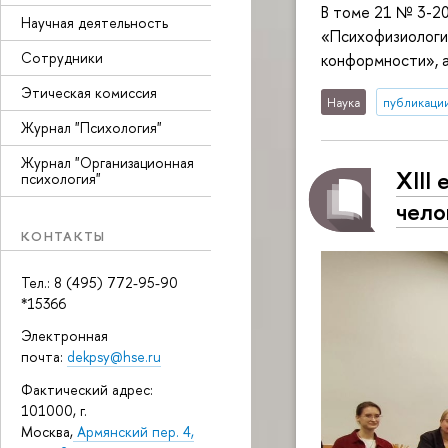
В томе 21 № 3-20
Научная деятельность
«Психофизиологич
Сотрудники
конформности», 
Этическая комиссия
Наука
публикаци
Журнал "Психология"
Журнал "Организационная
XIII
психология"
чело
КОНТАКТЫ
Тел.: 8 (495) 772-95-90
*15366
Электронная
почта:
dekpsy@hse.ru
Фактический адрес:
101000, г.
Москва,
Армянский пер. 4,