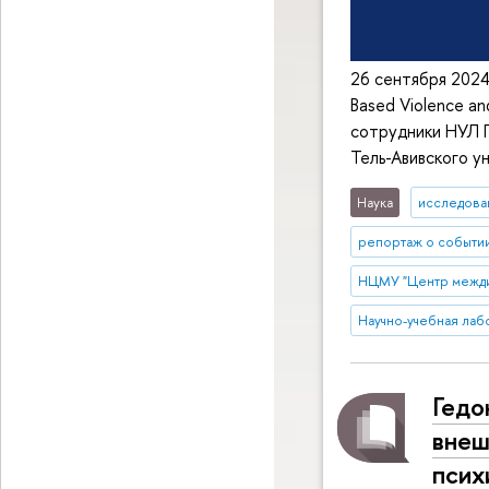
26 сентября 2024
Based Violence a
сотрудники НУЛ П
Тель-Авивского у
Наука
исследован
репортаж о событи
НЦМУ "Центр межди
Научно-учебная лаб
Гедо
внеш
псих