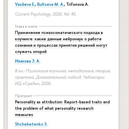
Vasilieva E.
,
Bultseva M. A.
, Trifonova A.
Current Psychology. 2026. Vol. 45.
Глава в книге
Применение психосоматического подхода в
коучинге: какие данные нейронаук о работе
сознания и процессах принятия решений могут
служить опорой
Иванова З. А.
В кн.: Психология коучинга: методология, теория,
практика. Доказательный подход. Чебоксары:
ИД «Среда», 2026.
Препринт
Personality as attribution: Report-based traits and
the problem of what personality research
measures
Shchebetenko S.