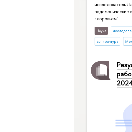
исследователь Ла
эвдемонические и
здоровьем".
Наука
исследован
аспирантура
Меж
Резу
рабо
2024