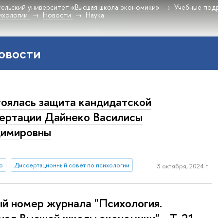
ельский университет «Высшая школа экономики»
Учебные под
ихологии
Новости
Наука
овости
оялась защита кандидатской
ертации Дайнеко Василисы
димировны
о
Диссертационный совет по психологии
3 октября, 2024 г.
й номер журнала "Психология.