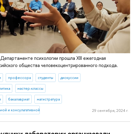
 Департаменте психологии прошла XIII ежегодная
сийского общества человекоцентрированного подхода.
и
профессора
студенты
дискуссии
литика
мастер-классы
и
бакалавриат
магистратура
ной и консультативной персонологии
29 сентября, 2024 г.
удники лаборатории организовали