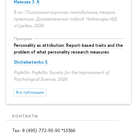
Иванова З. А.
В кн.: Психология коучинга: методология, теория,
практика. Доказательный подход. Чебоксары: ИД
«Среда», 2026.
Препринт
Personality as attribution: Report-based traits and the
problem of what personality research measures
Shchebetenko S.
PsyArXiv. PsyArXiv. Society for the Improvement of
Psychological Science, 2026
Все публикации
КОНТАКТЫ
Тел.: 8 (495) 772-95-90 *15366