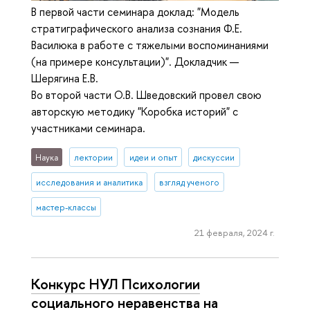
В первой части семинара доклад: "Модель
стратиграфического анализа сознания Ф.Е.
Василюка в работе с тяжелыми воспоминаниями
(на примере консультации)". Докладчик —
Шерягина Е.В.
Во второй части О.В. Шведовский провел свою
авторскую методику "Коробка историй" с
участниками семинара.
Наука
лектории
идеи и опыт
дискуссии
исследования и аналитика
взгляд ученого
мастер-классы
21 февраля, 2024 г.
Конкурс НУЛ Психологии
социального неравенства на