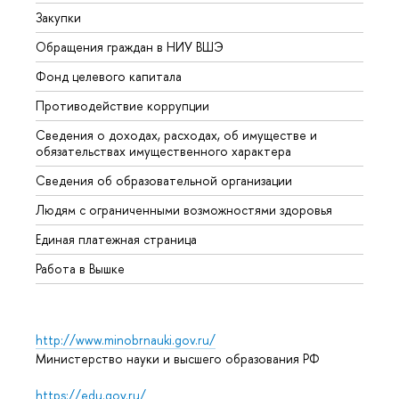
Закупки
Прием
Обращения граждан в НИУ ВШЭ
Аспир
Фонд целевого капитала
Допол
Противодействие коррупции
Центр
Сведения о доходах, расходах, об имуществе и
Бизне
обязательствах имущественного характера
Образ
Сведения об образовательной организации
Обрат
Людям с ограниченными возможностями здоровья
Единая платежная страница
Работа в Вышке
http://www.minobrnauki.gov.ru/
Министерство науки и высшего образования РФ
https://edu.gov.ru/