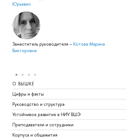
Юрьевич
Заместитель руководителя
–
Котова Марина
Викторовна
О ВЫШКЕ
ОБР
Цифры и факты
Лице
Руководство и структура
Довуз
Устойчивое развитие в НИУ ВШЭ
Олим
Преподаватели и сотрудники
Прием
Корпуса и общежития
Вышк