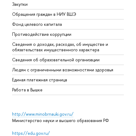
Закупки
Прием
Обращения граждан в НИУ ВШЭ
Аспир
Фонд целевого капитала
Допол
Противодействие коррупции
Центр
Сведения о доходах, расходах, об имуществе и
Бизне
обязательствах имущественного характера
Образ
Сведения об образовательной организации
Обрат
Людям с ограниченными возможностями здоровья
Единая платежная страница
Работа в Вышке
http://www.minobrnauki.gov.ru/
Министерство науки и высшего образования РФ
https://edu.gov.ru/