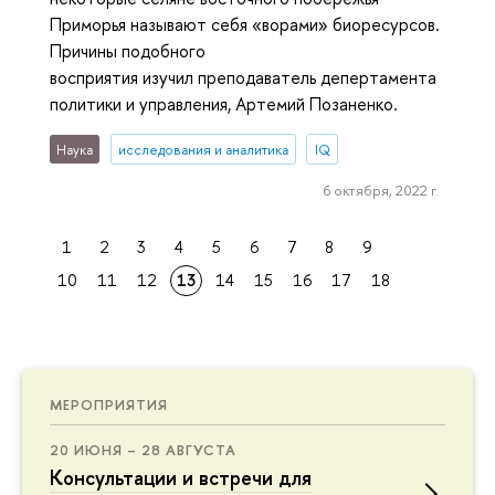
Приморья называют себя «ворами» биоресурсов.
Причины подобного
восприятия изучил преподаватель депертамента
политики и управления, Артемий Позаненко.
Наука
исследования и аналитика
IQ
6 октября, 2022 г.
1
2
3
4
5
6
7
8
9
10
11
12
13
14
15
16
17
18
МЕРОПРИЯТИЯ
20 ИЮНЯ – 28 АВГУСТА
Консультации и встречи для