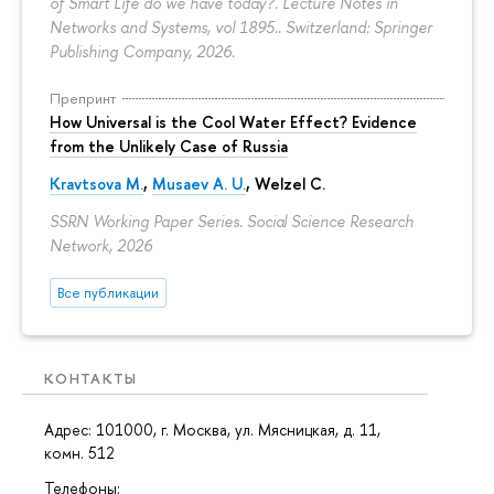
of Smart Life do we have today?. Lecture Notes in
Networks and Systems, vol 1895.. Switzerland: Springer
Publishing Company, 2026.
Препринт
How Universal is the Cool Water Effect? Evidence
from the Unlikely Case of Russia
Kravtsova M.
,
Musaev A. U.
,
Welzel C.
SSRN Working Paper Series. Social Science Research
Network, 2026
Все публикации
КОНТАКТЫ
Адрес: 101000, г. Москва, ул. Мясницкая, д. 11,
комн. 512
Телефоны: