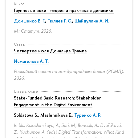
Книга
Групповые иски : теория и практика в динамике
Домшенко В. Г.
,
Тюляев Г. С.
,
Шайдуллин А. И.
М.: Статут, 2026.
Статья
Четвертое июля Дональда Трампа
Исмагилова А. Т.
Российский совет по международным делам (РСМД).
2026.
Глава в книге
State-Funded Basic Research: Stakeholder
Engagement in the Digital Environment
Soldatova S., Maslennikova E.,
Туренко А. Р.
In bk.: Kulachinskaya, A., Sari, M., Bencsik, A., Dvořáková,
Z., Kuchumov, A. (eds) Digital Transformation: What Kind