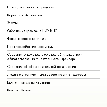
Преподаватели и сотрудники
П
Корпуса и общежития
В
Закупки
П
Обращения граждан в НИУ ВШЭ
А
Фонд целевого капитала
Д
Противодействие коррупции
Ц
Сведения о доходах, расходах, об имуществе и
Б
обязательствах имущественного характера
О
Сведения об образовательной организации
О
Людям с ограниченными возможностями здоровья
Единая платежная страница
Работа в Вышке