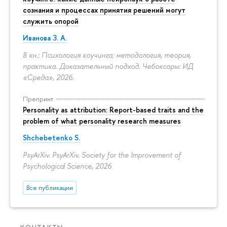
сознания и процессах принятия решений могут
служить опорой
Иванова З. А.
В кн.: Психология коучинга: методология, теория,
практика. Доказательный подход. Чебоксары: ИД
«Среда», 2026.
Препринт
Personality as attribution: Report-based traits and the
problem of what personality research measures
Shchebetenko S.
PsyArXiv. PsyArXiv. Society for the Improvement of
Psychological Science, 2026
Все публикации
КОНТАКТЫ