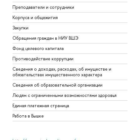
Преподаватели и сотрудники
Прием
Корпуса и общежития
Вышк
Закупки
Прием
Обращения граждан в НИУ ВШЭ
Аспир
Фонд целевого капитала
Допол
Противодействие коррупции
Центр
Сведения о доходах, расходах, об имуществе и
Бизне
обязательствах имущественного характера
Образ
Сведения об образовательной организации
Обрат
Людям с ограниченными возможностями здоровья
Единая платежная страница
Работа в Вышке