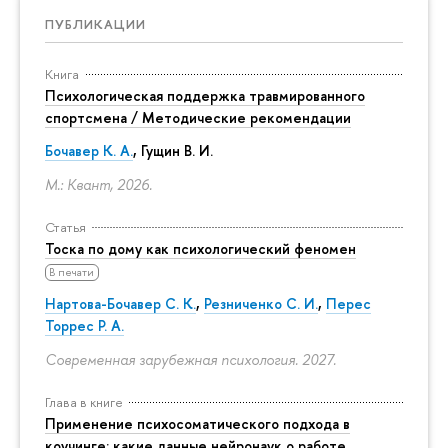
ПУБЛИКАЦИИ
Книга
Психологическая поддержка травмированного
спортсмена / Методические рекомендации
Бочавер К. А.
, Гущин В. И.
М.: Квант, 2026.
Статья
Тоска по дому как психологический феномен
В печати
Нартова-Бочавер С. К.
,
Резниченко С. И.
,
Перес
Торрес Р. А.
Современная зарубежная психология. 2027.
Глава в книге
Применение психосоматического подхода в
коучинге: какие данные нейронаук о работе