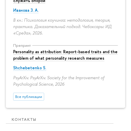
служить опорой
Иванова З. А.
В кн.: Психология коучинга: методология, теория,
практика. Доказательный подход. Чебоксары: ИД
«Среда», 2026.
Препринт
Personality as attribution: Report-based traits and the
problem of what personality research measures
Shchebetenko S.
PsyArXiv. PsyArXiv. Society for the Improvement of
Psychological Science, 2026
Все публикации
КОНТАКТЫ