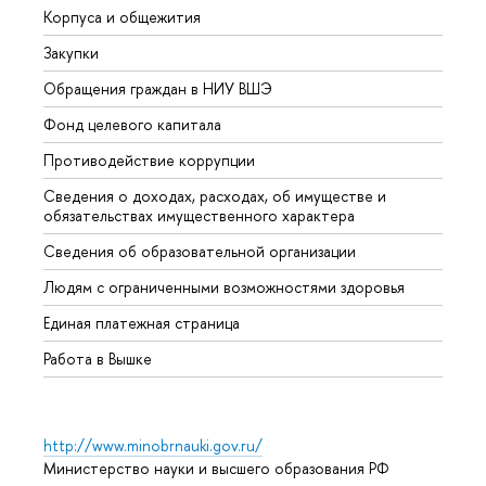
Корпуса и общежития
Вышк
Закупки
Прием
Обращения граждан в НИУ ВШЭ
Аспир
Фонд целевого капитала
Допол
Противодействие коррупции
Центр
Сведения о доходах, расходах, об имуществе и
Бизне
обязательствах имущественного характера
Образ
Сведения об образовательной организации
Обрат
Людям с ограниченными возможностями здоровья
Единая платежная страница
Работа в Вышке
http://www.minobrnauki.gov.ru/
Министерство науки и высшего образования РФ