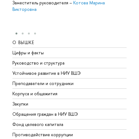
Заместитель руководителя
–
Котова Марина
Викторовна
О ВЫШКЕ
ОБР
Цифры и факты
Лице
Руководство и структура
Довуз
Устойчивое развитие в НИУ ВШЭ
Олим
Преподаватели и сотрудники
Прием
Корпуса и общежития
Вышк
Закупки
Прием
Обращения граждан в НИУ ВШЭ
Аспир
Фонд целевого капитала
Допол
Противодействие коррупции
Центр