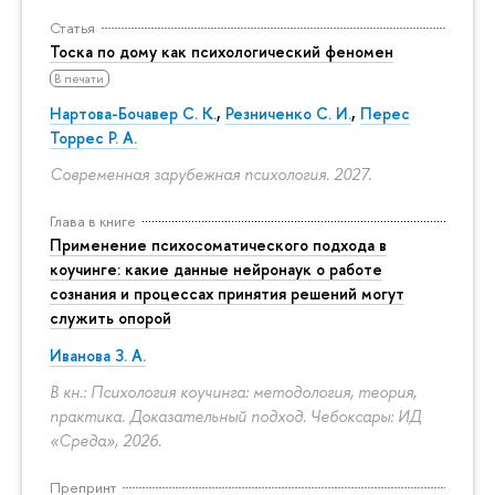
Статья
Тоска по дому как психологический феномен
В печати
Нартова-Бочавер С. К.
,
Резниченко С. И.
,
Перес
Торрес Р. А.
Современная зарубежная психология. 2027.
Глава в книге
Применение психосоматического подхода в
коучинге: какие данные нейронаук о работе
сознания и процессах принятия решений могут
служить опорой
Иванова З. А.
В кн.: Психология коучинга: методология, теория,
практика. Доказательный подход. Чебоксары: ИД
«Среда», 2026.
Препринт