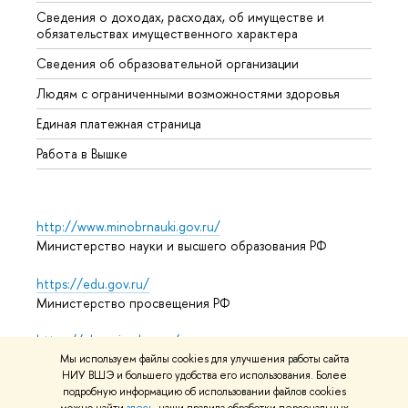
Сведения о доходах, расходах, об имуществе и
Бизне
обязательствах имущественного характера
Образ
Сведения об образовательной организации
Обрат
Людям с ограниченными возможностями здоровья
Единая платежная страница
Работа в Вышке
http://www.minobrnauki.gov.ru/
Министерство науки и высшего образования РФ
https://edu.gov.ru/
Министерство просвещения РФ
https://elearning.hse.ru/mooc
Массовые открытые онлайн-курсы
Мы используем файлы cookies для улучшения работы сайта
НИУ ВШЭ и большего удобства его использования. Более
подробную информацию об использовании файлов cookies