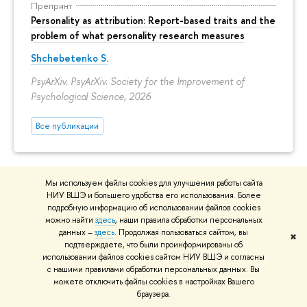
Препринт
Personality as attribution: Report-based traits and the
problem of what personality research measures
Shchebetenko S.
PsyArXiv. PsyArXiv. Society for the Improvement of
Psychological Science, 2026
Все публикации
КОНТАКТЫ
Мы используем файлы cookies для улучшения работы сайта
НИУ ВШЭ и большего удобства его использования. Более
подробную информацию об использовании файлов cookies
Тел.: 8 (495) 772-95-90 *15366
можно найти
здесь
, наши правила обработки персональных
Электронная почта:
dekpsy@hse.ru
данных –
здесь
. Продолжая пользоваться сайтом, вы
✖
подтверждаете, что были проинформированы об
Фактический адрес: 101000, г. Москва,
Армянский
использовании файлов cookies сайтом НИУ ВШЭ и согласны
пер. 4, корп. 2
с нашими правилами обработки персональных данных. Вы
можете отключить файлы cookies в настройках Вашего
Почтовый адрес: 101000, г. Москва, ул. Мясницкая,
браузера.
д. 20 (департамент психологии)