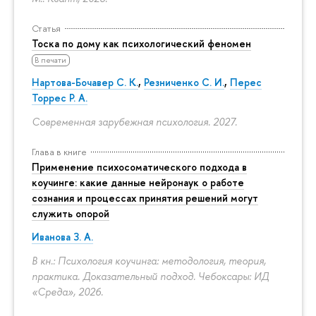
Статья
Тоска по дому как психологический феномен
В печати
Нартова-Бочавер С. К.
,
Резниченко С. И.
,
Перес
Торрес Р. А.
Современная зарубежная психология. 2027.
Глава в книге
Применение психосоматического подхода в
коучинге: какие данные нейронаук о работе
сознания и процессах принятия решений могут
служить опорой
Иванова З. А.
В кн.: Психология коучинга: методология, теория,
практика. Доказательный подход. Чебоксары: ИД
«Среда», 2026.