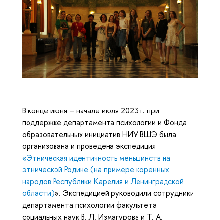
В конце июня – начале июля 2023 г. при
поддержке департамента психологии и Фонда
образовательных инициатив НИУ ВШЭ была
организована и проведена экспедиция
«Этническая идентичность меньшинств на
этнической Родине (на примере коренных
народов Республики Карелия и Ленинградской
области)
». Экспедицией руководили сотрудники
департамента психологии факультета
социальных наук В. Л. Измагурова и Т. А.