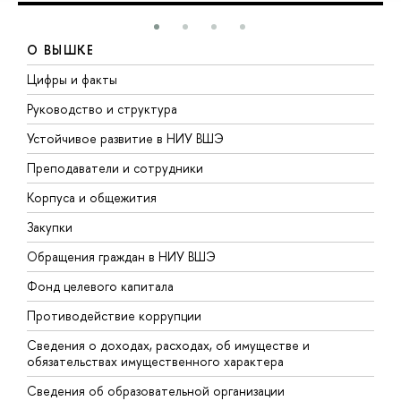
О ВЫШКЕ
Цифры и факты
Л
Руководство и структура
Д
Устойчивое развитие в НИУ ВШЭ
О
Преподаватели и сотрудники
П
Корпуса и общежития
В
Закупки
П
Обращения граждан в НИУ ВШЭ
А
Фонд целевого капитала
Д
Противодействие коррупции
Ц
Сведения о доходах, расходах, об имуществе и
Б
обязательствах имущественного характера
О
Сведения об образовательной организации