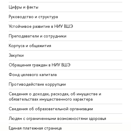
Цифры и факты
Л
Руководство и структура
Д
Устойчивое развитие в НИУ ВШЭ
О
Преподаватели и сотрудники
П
Корпуса и общежития
В
Закупки
П
Обращения граждан в НИУ ВШЭ
А
Фонд целевого капитала
Д
Противодействие коррупции
Ц
Сведения о доходах, расходах, об имуществе и
Б
обязательствах имущественного характера
О
Сведения об образовательной организации
О
Людям с ограниченными возможностями здоровья
Единая платежная страница