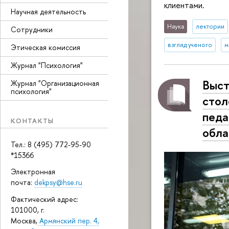
клиентами.
Научная деятельность
Наука
лектории
Сотрудники
взгляд ученого
м
Этическая комиссия
Журнал "Психология"
Выст
Журнал "Организационная
психология"
стол
педа
КОНТАКТЫ
обла
Тел.: 8 (495) 772-95-90
*15366
Электронная
почта:
dekpsy@hse.ru
Фактический адрес:
101000, г.
Москва,
Армянский пер. 4,