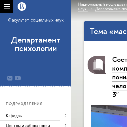
Национальный исследоват
наук
Департамент пс
Факультет социальных наук
Тема «мас
Департамент
психологии
Сост
комп
пони
чело
3"
ПОДРАЗДЕЛЕНИЯ
Кафедры
Центры и лаборатории