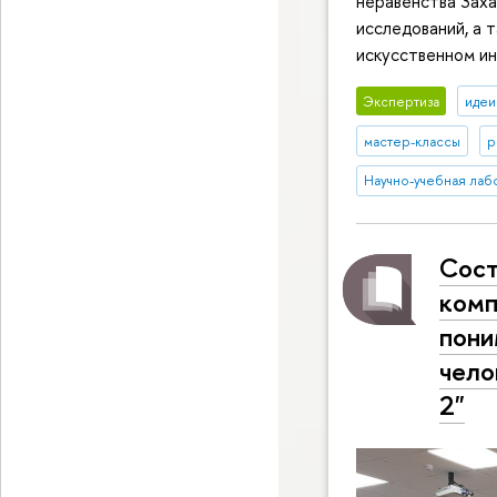
неравенства Заха
исследований, а 
искусственном и
Экспертиза
идеи
мастер-классы
р
Научно-учебная лаб
Сост
комп
пони
чело
2"