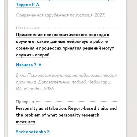
Торрес Р. А.
Современная зарубежная психология. 2027.
Глава в книге
Применение психосоматического подхода в
коучинге: какие данные нейронаук о работе
сознания и процессах принятия решений могут
служить опорой
Иванова З. А.
В кн.: Психология коучинга: методология, теория,
практика. Доказательный подход. Чебоксары:
ИД «Среда», 2026.
Препринт
Personality as attribution: Report-based traits and
the problem of what personality research
measures
Shchebetenko S.