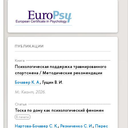
ПУБЛИКАЦИИ
Книга
Психологическая поддержка травмированного
спортсмена / Методические рекомендации
Бочавер К. А.
, Гущин В. И.
М.: Квант, 2026.
Статья
Тоска по дому как психологический феномен
В печати
Нартова-Бочавер С. К.
,
Резниченко С. И.
,
Перес