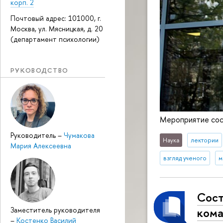
корп. 2
Почтовый адрес: 101000, г.
Москва, ул. Мясницкая, д. 20
(департамент психологии)
РУКОВОДСТВО
Мероприятие сост
Руководитель
–
Чумакова
Наука
лектории
Мария Алексеевна
взгляд ученого
м
Сост
кома
Заместитель руководителя
–
Костенко Василий