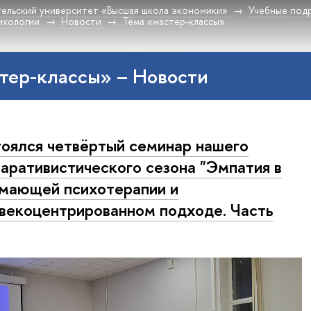
ельский университет «Высшая школа экономики»
Учебные под
ихологии
Новости
Тема «мастер-классы»
тер-классы» – Новости
оялся четвёртый семинар нашего
аративистического сезона "Эмпатия в
мающей психотерапии и
векоцентрированном подходе. Часть