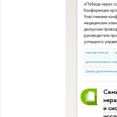
«Победа через с
Конференция орг
Участниками конф
медицинских клин
дискуссии провод
руководитель пр
успешного управл
мастер-классы
р
дополнительное об
Центр дополнитель
Cеми
нера
и си
иссл