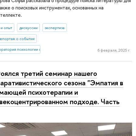
рова Софья рассказала о процедуре поиска литературы для
также о поисковых инструментах, основанных на
нтеллекте.
 и опыт
дискуссии
экспертиза
епортаж о событии
оратория психологии социального неравенства
6 февраля, 2025 г.
оялся третий семинар нашего
аративистического сезона "Эмпатия в
мающей психотерапии и
векоцентрированном подходе. Часть