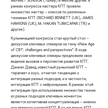
MEHMET SUNGUR (Turkey) и многие другие. В
рамках конгресса мастера КПТ провели
множество мастер – классов по различным
техникам КПТ (RICHARD BENNETT (UK), JAMES
HAWKINS (UK), M. HAKAN TURKCAPAR (TR) и
другие).
Кульминацией конгресса стал круглый стол –
дискуссия ключевых спикеров на тему «New Age
of CBT: challenges and perspectives”. В ходе
дискуссии ключевые спикеры предложили свое
видение вызовов и перспектив развития КПТ.
Дэниэл Дэвид, известный румынский КПТ –
терапевт и коуч, отметил тенденцию к
интеграции разных подходов, и в частности,
интеграции КПТ с нейронауками. В рамках этой
интеграции при использовании множества техник
из разных подходов ключевым моментом
является когнитивная концептуализация – именно
она является основой КПТ. В то же время, КПТ