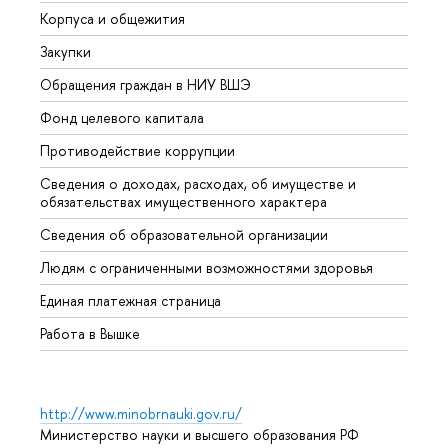
Корпуса и общежития
Вышк
Закупки
Прием
Обращения граждан в НИУ ВШЭ
Аспир
Фонд целевого капитала
Допол
Противодействие коррупции
Центр
Сведения о доходах, расходах, об имуществе и
Бизне
обязательствах имущественного характера
Образ
Сведения об образовательной организации
Обрат
Людям с ограниченными возможностями здоровья
Единая платежная страница
Работа в Вышке
http://www.minobrnauki.gov.ru/
Министерство науки и высшего образования РФ