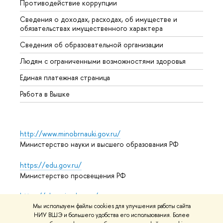
Противодействие коррупции
Центр
Сведения о доходах, расходах, об имуществе и
Бизне
обязательствах имущественного характера
Образ
Сведения об образовательной организации
Обрат
Людям с ограниченными возможностями здоровья
Единая платежная страница
Работа в Вышке
http://www.minobrnauki.gov.ru/
Министерство науки и высшего образования РФ
https://edu.gov.ru/
Министерство просвещения РФ
https://elearning.hse.ru/mooc
Массовые открытые онлайн-курсы
Мы используем файлы cookies для улучшения работы сайта
НИУ ВШЭ и большего удобства его использования. Более