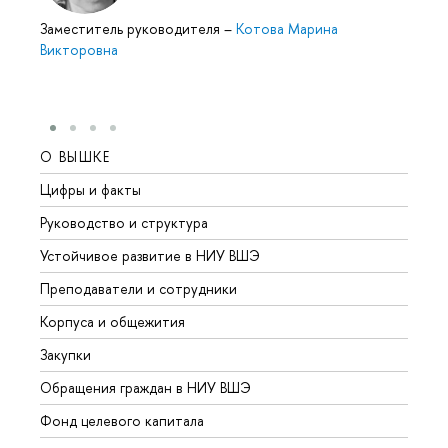
Заместитель руководителя
–
Котова Марина
Викторовна
О ВЫШКЕ
ОБР
Цифры и факты
Лице
Руководство и структура
Довуз
Устойчивое развитие в НИУ ВШЭ
Олим
Преподаватели и сотрудники
Прием
Корпуса и общежития
Вышк
Закупки
Прием
Обращения граждан в НИУ ВШЭ
Аспир
Фонд целевого капитала
Допол