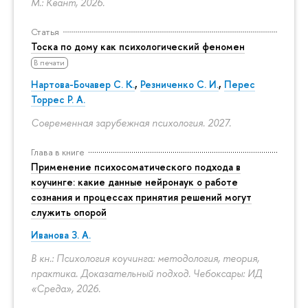
М.: Квант, 2026.
Статья
Тоска по дому как психологический феномен
В печати
Нартова-Бочавер С. К.
,
Резниченко С. И.
,
Перес
Торрес Р. А.
Современная зарубежная психология. 2027.
Глава в книге
Применение психосоматического подхода в
коучинге: какие данные нейронаук о работе
сознания и процессах принятия решений могут
служить опорой
Иванова З. А.
В кн.: Психология коучинга: методология, теория,
практика. Доказательный подход. Чебоксары: ИД
«Среда», 2026.