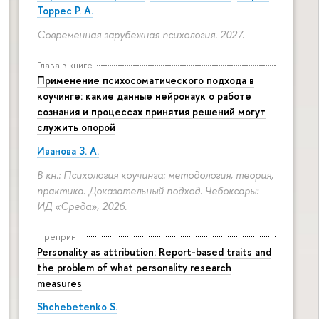
Торрес Р. А.
Современная зарубежная психология. 2027.
Глава в книге
Применение психосоматического подхода в
коучинге: какие данные нейронаук о работе
сознания и процессах принятия решений могут
служить опорой
Иванова З. А.
В кн.: Психология коучинга: методология, теория,
практика. Доказательный подход. Чебоксары:
ИД «Среда», 2026.
Препринт
Personality as attribution: Report-based traits and
the problem of what personality research
measures
Shchebetenko S.