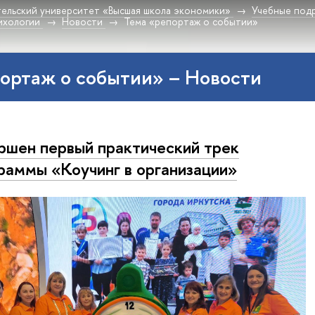
ельский университет «Высшая школа экономики»
Учебные под
ихологии
Новости
Тема «репортаж о событии»
ортаж о событии» – Новости
ршен первый практический трек
раммы «Коучинг в организации»