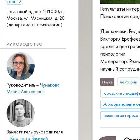
корп. 2
Результаты инте
Почтовый адрес: 101000, г.
Психхологии сре
Москва, ул. Мясницкая, д. 20
(департамент психологии)
Докладчики: Редч
Виктория Ерофее
РУКОВОДСТВО
среды и центра и
психологии.
Модератор: Резни
научный сотрудни
Наука
лектории
Руководитель
–
Чумакова
Мария Алексеевна
городские ландшаф
образовательные с
психология города
Заместитель руководителя
–
Костенко Василий