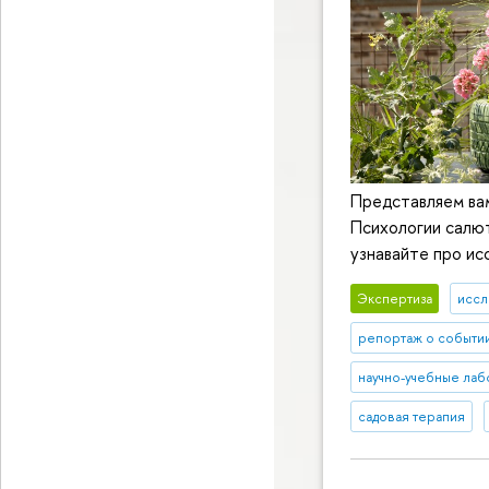
Представляем ва
Психологии салю
узнавайте про ис
Экспертиза
иссл
репортаж о событи
научно-учебные ла
садовая терапия