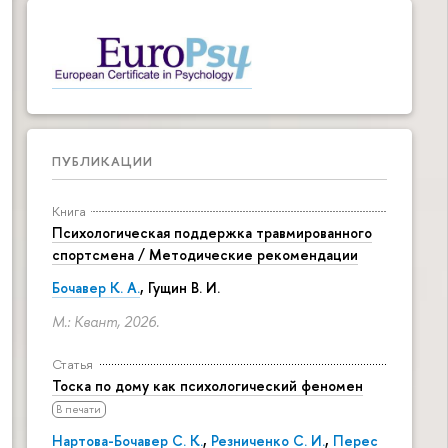
ПУБЛИКАЦИИ
Книга
Психологическая поддержка травмированного
спортсмена / Методические рекомендации
Бочавер К. А.
, Гущин В. И.
М.: Квант, 2026.
Статья
Тоска по дому как психологический феномен
В печати
Нартова-Бочавер С. К.
,
Резниченко С. И.
,
Перес