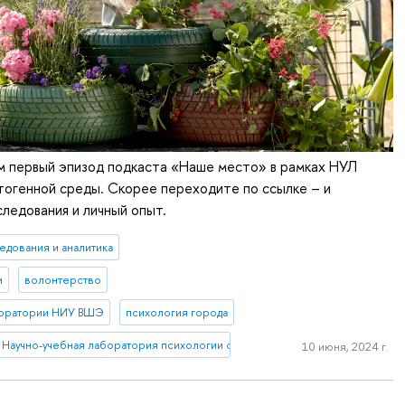
м первый эпизод подкаста «Наше место» в рамках НУЛ
тогенной среды. Скорее переходите по ссылке – и
следования и личный опыт.
едования и аналитика
и
волонтерство
боратории НИУ ВШЭ
психология города
Научно-учебная лаборатория психологии салютогенной среды
10 июня, 2024 г.