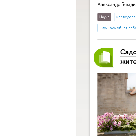
Александр Гнезди
Наука
исследован
Научно-учебная лаб
Садо
жите