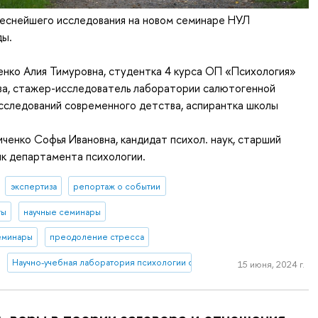
реснейшего исследования на новом семинаре НУЛ
ды.
енко Алия Тимуровна, студентка 4 курса ОП «Психология»
ва, стажер-исследователь лаборатории салютогенной
сследований современного детства, аспирантка школы
ченко Софья Ивановна, кандидат психол. наук, старший
к департамента психологии.
экспертиза
репортаж о событии
ты
научные семинары
еминары
преодоление стресса
Научно-учебная лаборатория психологии салютогенной среды
15 июня, 2024 г.