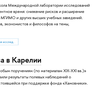
школа Международной лаборатории исследований
ентное время: снижение рисков и расширение
 МГИМО и других высших учебных заведений.
в, экономистов и философов на темы,
Международная лаборатория исследований социальной интеграции
а в Карелии
обым поручениям (по материалам XIX-XXI вв.)»
вили результаты полевых наблюдений о
остоявшейся при поддержке фонда «Хамовники».