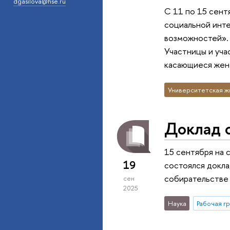
dgasilova@hse.ru
С 11 по 15 сен
социальной инте
возможностей». 
Участницы и уча
касающиеся жен
Университетская ж
Доклад о
15 сентября на 
19
состоялся докла
собирательстве 
сен
2025
Наука