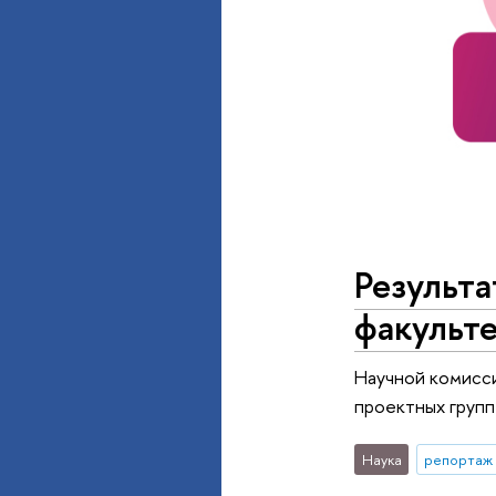
Результа
факульте
Научной комисси
проектных групп
Наука
репортаж 