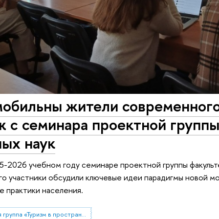
 мобильны жители современног
 с семинара проектной группы
ных наук
5-2026 учебном году семинаре проектной группы факульте
го участники обсудили ключевые идеи парадигмы новой м
е практики населения.
Проектная группа «Туризм в пространстве стилей жизни»