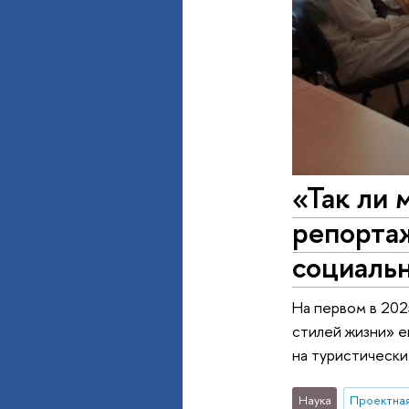
«Так ли
репортаж
социаль
На первом в 202
стилей жизни» е
на туристически
Наука