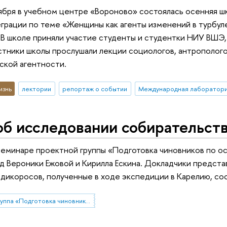
тября в учебном центре «Вороново» состоялась осенняя 
грации по теме «Женщины как агенты изменений в турбул
В школе приняли участие студенты и студентки НИУ ВШЭ,
стники школы прослушали лекции социологов, антрополого
ской агентности.
изнь
лектории
репортаж о событии
б исследовании собирательств
семинаре проектной группы «Подготовка чиновников по ос
д Вероники Ежовой и Кирилла Ескина. Докладчики предста
дикоросов, полученные в ходе экспедиции в Карелию, с
Рабочая группа «Подготовка чиновников по особым поручениям»