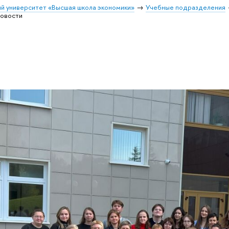
й университет «Высшая школа экономики»
Учебные подразделения
овости