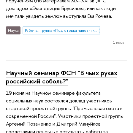
поручениям (по материалам XIX–XXI вв.)». С
докладом «Экспедиция Брусилова, или как люди
мечтали увидеть землю» выступила Ева Рочева.
Наука
Рабочая группа «Подготовка чиновников по особым поручениям»
1 июля
Научный семинар ФСН "В чьих руках
российский соболь?"
19 июня на Научном семинаре факультета
социальных наук состоялся доклад участников
стартовой проектной группы "Промысловая охота в
современной России". Участники проектной группы
Артемий Позаненко и Дмитрий Мануйлов
представили основные результаты работы за