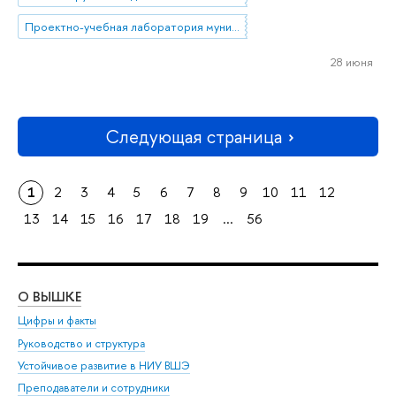
Проектно-учебная лаборатория муниципального управления
28 июня
Следующая страница
1
2
3
4
5
6
7
8
9
10
11
12
13
14
15
16
17
18
19
...
56
О ВЫШКЕ
ОБ
Цифры и факты
Ли
Руководство и структура
Дов
Устойчивое развитие в НИУ ВШЭ
Ол
Преподаватели и сотрудники
При