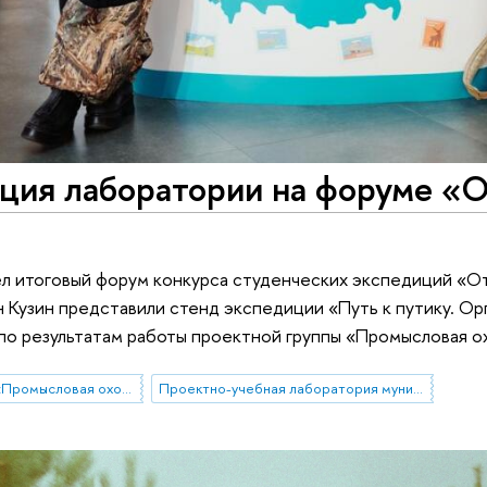
ция лаборатории на форуме «
л итоговый форум конкурса студенческих экспедиций «От
ан Кузин представили стенд экспедиции «Путь к путику. О
по результатам работы проектной группы «Промысловая о
Проектная группа «Промысловая охота в современной России»
Проектно-учебная лаборатория муниципального управления