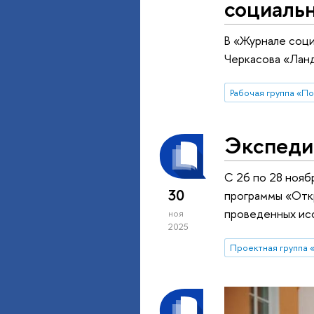
социаль
В «Журнале соци
Черкасова «Лан
Экспеди
С 26 по 28 нояб
30
программы «Откр
проведенных ис
ноя
2025