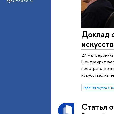
dgasilova@hse.ru
Доклад 
искусств
27 мая Вероника
Центра арктиче
пространственны
искусства» на 
Статья о