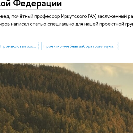
кой Федерации
вед, почётный профессор Иркутского ГАУ, заслуженный ра
ров написал статью специально для нашей проектной гр
Проектная группа «Промысловая охота в современной России»
Проектно-учебная лаборатория муниципального управления