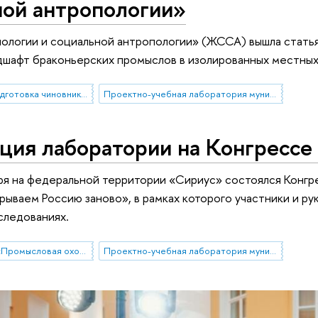
ной антропологии»
ологии и социальной антропологии» (ЖССА) вышла статья
дшафт браконьерских промыслов в изолированных местны
Рабочая группа «Подготовка чиновников по особым поручениям»
Проектно-учебная лаборатория муниципального управления
ция лаборатории на Конгрессе
ря на федеральной территории «Сириус» состоялся Конгр
ываем Россию заново», в рамках которого участники и ру
следованиях.
Проектная группа «Промысловая охота в современной России»
Проектно-учебная лаборатория муниципального управления