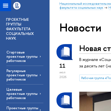
Национальный исследовательски
факультета социальных наук
Н
ПРОЕКТНЫЕ
Новости
ГРУППЫ
ФАКУЛЬТЕТА
СОЦИАЛЬНЫХ
НАУК
Новая ст
Стартовые
проектные группы
В журнале «Соци
работников
11
за десять лет (
Регулярные
июл
проектные группы
2026
работников
Целевые
проектные группы
работников
Проектные группы