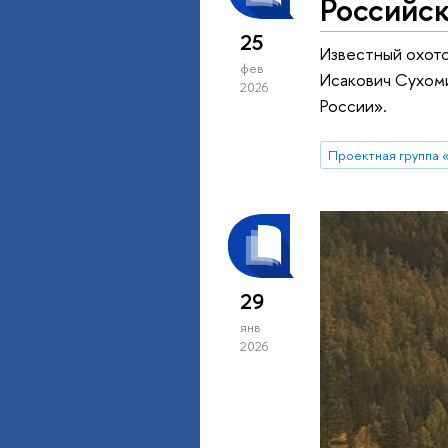
Российс
25
Известный охото
фев
Исакович Сухоми
2026
России».
29
янв
2026