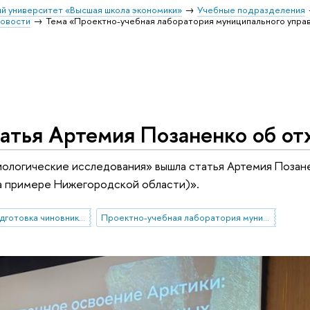
й университет «Высшая школа экономики»
Учебные подразделения
овости
Тема «Проектно-учебная лаборатория муниципального упра
атья Артемия Позаненко об от
ологические исследования» вышла статья Артемия Позане
на примере Нижегородской области)».
Рабочая группа «Подготовка чиновников по особым поручениям»
Проектно-учебная лаборатория муниципального управления