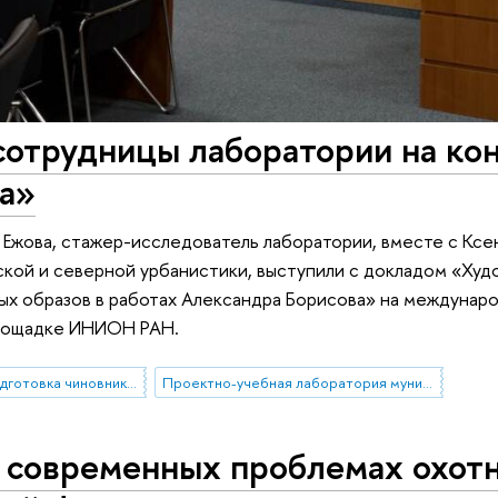
сотрудницы лаборатории на ко
а»
 Ежова, стажер-исследователь лаборатории, вместе с К
ской и северной урбанистики, выступили с докладом «Ху
х образов в работах Александра Борисова» на междунар
площадке ИНИОН РАН.
Рабочая группа «Подготовка чиновников по особым поручениям»
Проектно-учебная лаборатория муниципального управления
 современных проблемах охотн