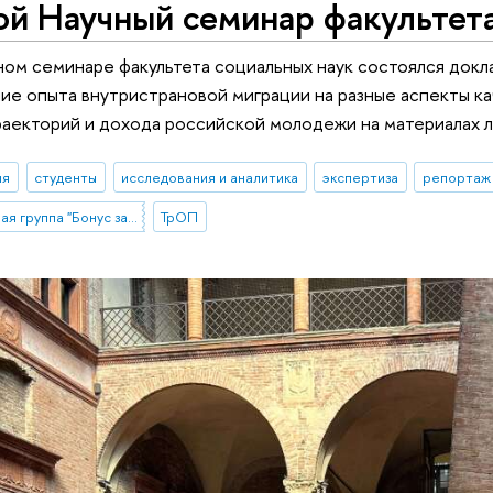
й Научный семинар факультета
ном семинаре факультета социальных наук состоялся докл
ие опыта внутристрановой миграции на разные аспекты ка
раекторий и дохода российской молодежи на материалах 
ия
студенты
исследования и аналитика
экспертиза
репортаж 
Стартовая проектная группа "Бонус за миграцию? Влияние опыта внутристрановой миграции на разные аспекты качества жизни мигрантов"
ТрОП