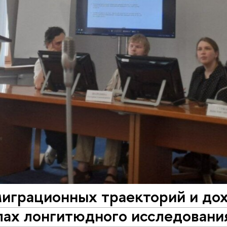
миграционных траекторий и до
лах лонгитюдного исследовани