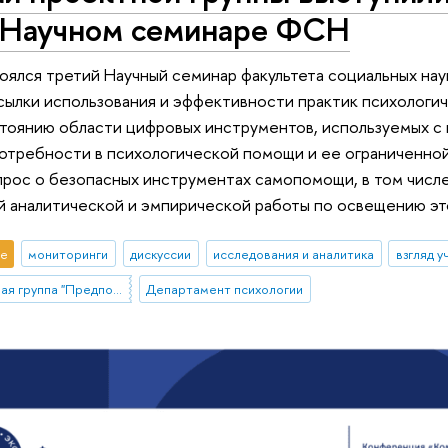
 Научном семинаре ФСН
оялся третий Научный семинар факультета социальных нау
сылки использования и эффективности практик психолог
стоянию области цифровых инструментов, используемых с
отребности в психологической помощи и ее ограниченной
рос о безопасных инструментах самопомощи, в том числе
й аналитической и эмпирической работы по освещению эт
е
мониторинги
дискуссии
исследования и аналитика
взгляд у
Стартовая проектная группа "Предпосылки использования и эффективности практик психологической самопомощи"
Департамент психологии