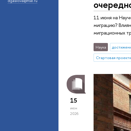
очередно
dgasilova@hse.ru
11 июня на Науч
миграцию? Влиян
миграционных т
Наука
достижен
15
июн
2026