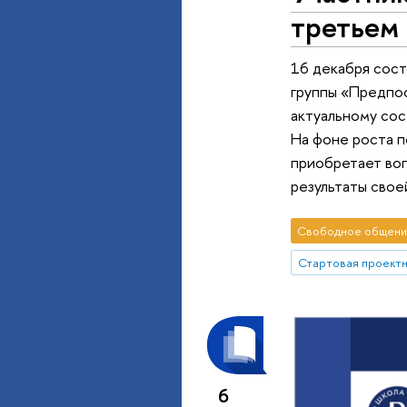
третьем
16 декабря сост
группы «Предпо
актуальному со
На фоне роста п
приобретает воп
результаты свое
Свободное общени
6