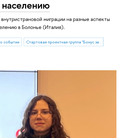
о населению
 внутристрановой миграции на разные аспекты
елению в Болонье (Италия).
о событии
Стартовая проектная группа "Бонус за миграцию? Влияние опыта внутристрановой миграции на разные аспекты качества жизни мигрантов"