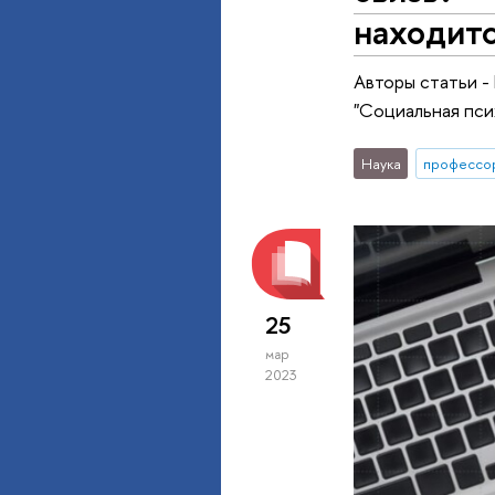
находитс
Авторы статьи -
"Социальная пси
Наука
профессо
25
мар
2023