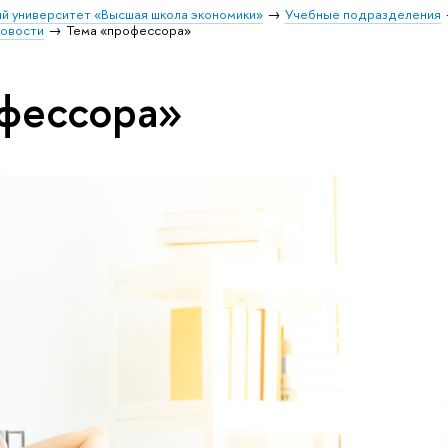
й университет «Высшая школа экономики»
Учебные подразделения
овости
Тема «профессора»
фессора»