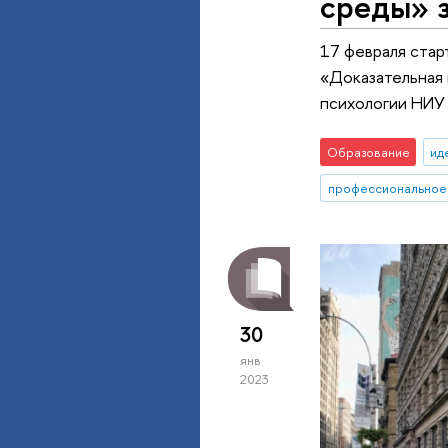
среды» з
17 февраля стар
«Доказательная 
психологии НИУ 
Образование
ид
профессиональное
30
янв
2023