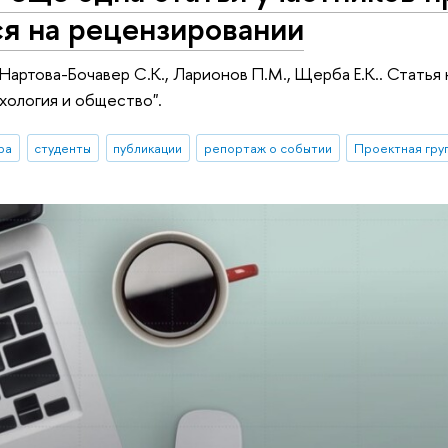
я на рецензировании
 Нартова-Бочавер С.К., Ларионов П.М., Щерба Е.К.. Статья
хология и общество".
ра
студенты
публикации
репортаж о событии