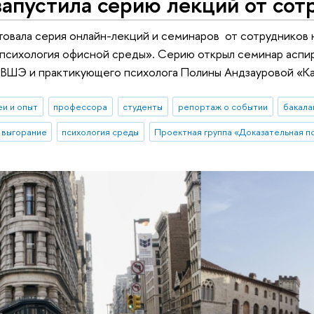
апустила серию лекций от сот
товала серия онлайн-лекций и семинаров от сотрудников
психология офисной среды». Серию открыл семинар аспир
ВШЭ и практикующего психолога Полины Андзауровой «Ка
еи и опыт
профессора
студенты
репортаж о событии
бакала
 выгорание
психология среды