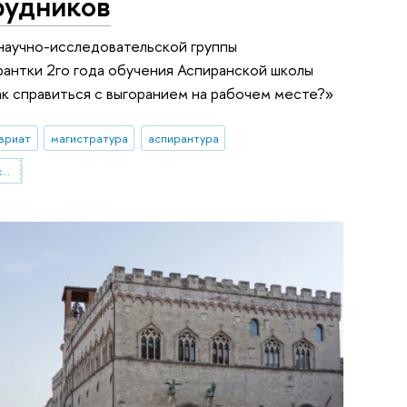
рудников
 научно-исследовательской группы
антки 2го года обучения Аспиранской школы
к справиться с выгоранием на рабочем месте?»
вриат
магистратура
аспирантура
Проектная группа «Доказательная психология офисной среды»