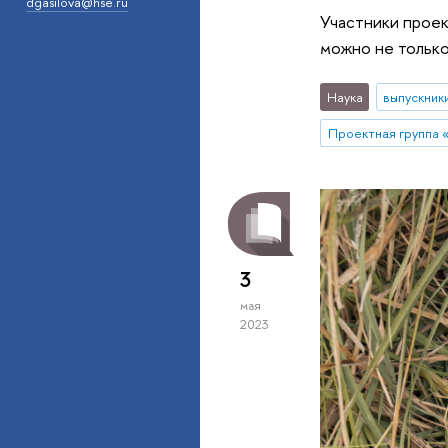
dgasilova@hse.ru
Участники проек
можно не только 
Наука
выпускник
3
мая
2023