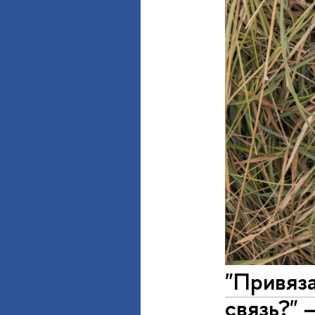
"Привяза
связь?" 