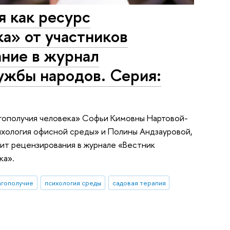
я как ресурс
а» от участников
ание в журнал
ужбы народов. Серия:
агополучия человека» Софьи Кимовны Нартовой-
ихология офисной среды» и Полины Андзауровой,
дит рецензирования в журнале «Вестник
ка».
агополучие
психология среды
садовая терапия