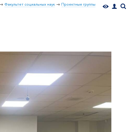
Факультет социальных наук
Проектные группы