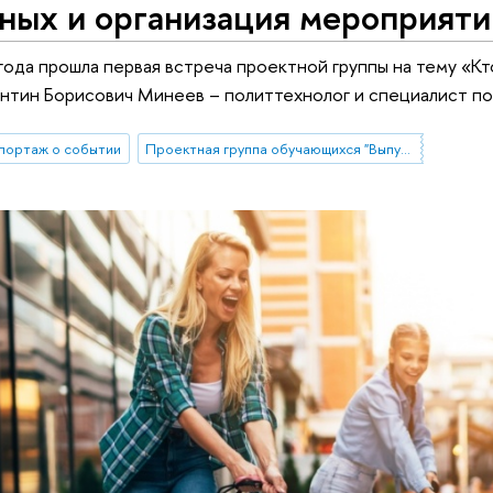
нных и организация мероприят
года прошла первая встреча проектной группы на тему «Кт
нтин Борисович Минеев – политтехнолог и специалист по
портаж о событии
Проектная группа обучающихся "Выпускники факультета социальных наук: формирование базы данных и организация мероприятий"