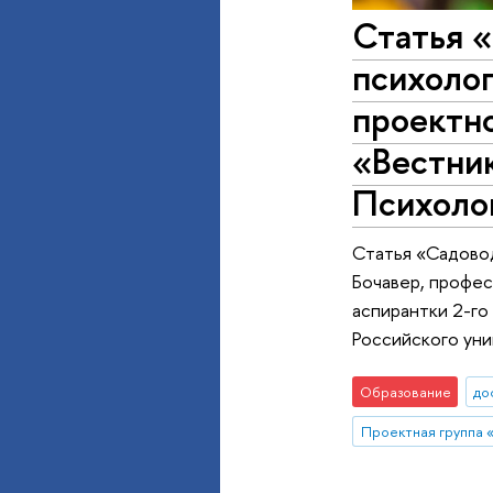
Статья «
психолог
проектно
«Вестник
Психолог
Статья «Садовод
Бочавер, профес
аспирантки 2-го
Российского уни
Образование
до