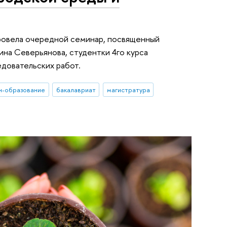
провела очередной семинар, посвященный
ина Северьянова, студентки 4го курса
ледовательских работ.
н-образование
бакалавриат
магистратура