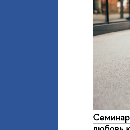
Семинар
любовь к