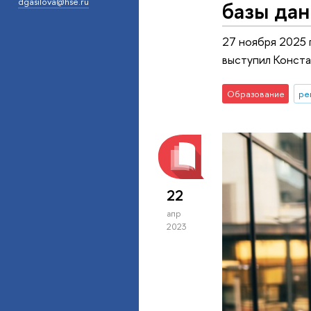
базы да
dgasilova@hse.ru
27 ноября 2025 
выступил Конста
Образование
ре
22
апр
2023