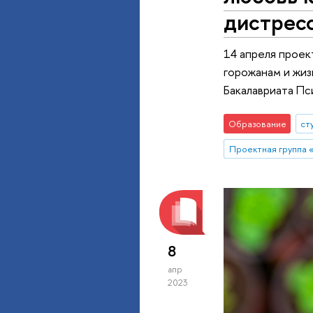
дистрес
14 апреля проек
горожанам и жиз
Бакалавриата Пс
Образование
ст
8
апр
2023