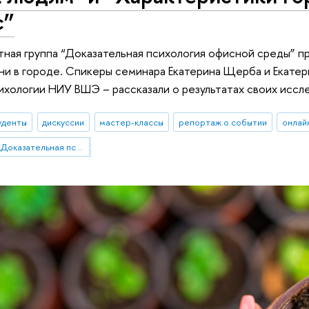
с”
тная группа “Доказательная психология офисной среды” 
ни в городе. Спикеры семинара Екатерина Щерба и Екатер
ихологии НИУ ВШЭ – рассказали о результатах своих исс
уденты
дискуссии
мастер-классы
репортаж о событии
онлай
Проектная группа «Доказательная психология офисной среды»