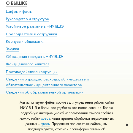
О ВЫШКЕ
ОБ
Цифры и факты
Ли
Руководство и структура
Дов
Устойчивое развитие в НИУ ВШЭ
Ол
Преподаватели и сотрудники
При
Корпуса и общежития
Вы
Закупки
При
Обращения граждан в НИУ ВШЭ
Ас
Фонд целевого капитала
До
Противодействие коррупции
Цен
Сведения о доходах, расходах, об имуществе и
Би
обязательствах имущественного характера
Об
Сведения об образовательной организации
Обр
Людям с ограниченными возможностями здоровья
Мы используем файлы cookies для улучшения работы сайта
Единая платежная страница
НИУ ВШЭ и большего удобства его использования. Более
подробную информацию об использовании файлов cookies
Работа в Вышке
можно найти
здесь
, наши правила обработки персональных
данных –
здесь
. Продолжая пользоваться сайтом, вы
✖
Редактору
подтверждаете, что были проинформированы об