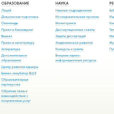
ОБРАЗОВАНИЕ
НАУКА
Р
Лицей
Научные подразделения
Би
Довузовская подготовка
Исследовательские проекты
Из
Олимпиады
Мониторинги
Кн
Прием в бакалавриат
Диссертационные советы
Ти
Вышка+
Защиты диссертаций
Ме
Прием в магистратуру
Академическое развитие
Жу
Аспирантура
Конкурсы и гранты
Пу
Дополнительное
Внешние научно-
образование
информационные ресурсы
Центр развития карьеры
Бизнес-инкубатор ВШЭ
Образовательные
партнерства
Обратная связь и
взаимодействие с
получателями услуг