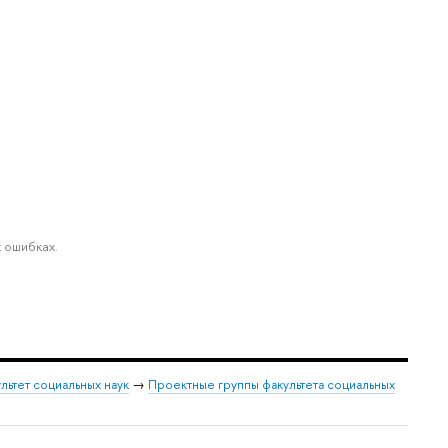
 ошибках.
льтет социальных наук
→
Проектные группы факультета социальных