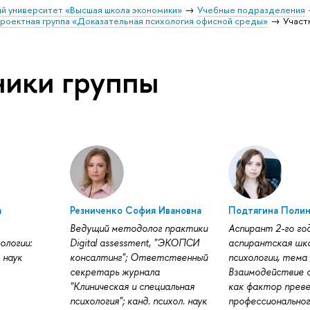
й университет «Высшая школа экономики»
Учебные подразделения
роектная группа «Доказательная психология офисной среды»
Участ
ники группы
а
Резниченко София Ивановна
Подтягина Полин
Ведущий методолог практики
Аспирант 2-го год
ологии:
Digital assessment, "ЭКОПСИ
аспирантская шк
 наук
консалтинг"; Ответственный
психологии, тема
секретарь журнала
Взаимодействие 
"Клиническая и специальная
как фактор прев
психология"; канд. психол. наук
профессиональног