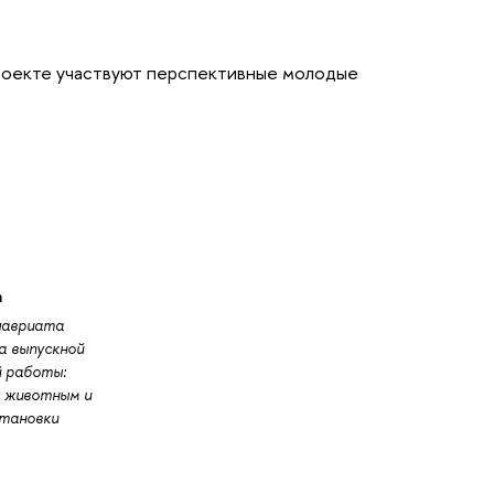
проекте участвуют перспективные молодые
а
лавриата
а выпускной
й работы:
к животным и
становки