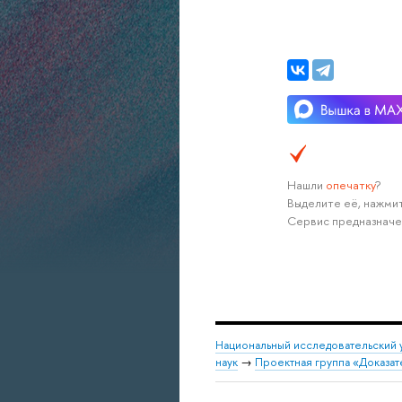
Нашли
опечатку
?
Выделите её, нажмит
Сервис предназначе
Национальный исследовательский 
наук
→
Проектная группа «Доказа