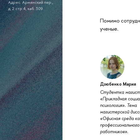
Адрес: Армянский пер.,
д. 2 стр 4, каб. 309
Помимо сотрудни
ученые.
Дзюбенко Мария
Cтудентка магис
«Прикладная социа
психология». Тема
магистерской дисс
«Офисная среда к
профессионального
работников».