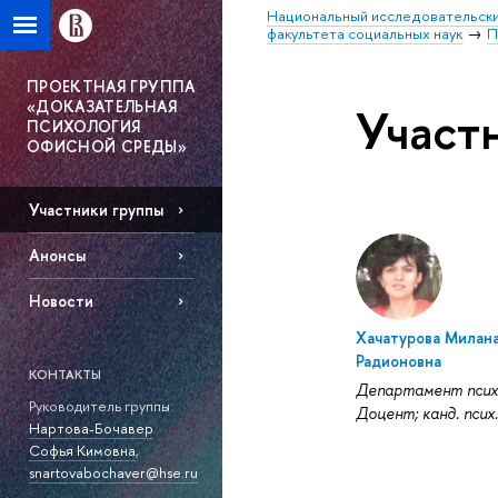
Национальный исследовательски
факультета социальных наук
П
ПРОЕКТНАЯ ГРУППА
«ДОКАЗАТЕЛЬНАЯ
Участ
ПСИХОЛОГИЯ
ОФИСНОЙ СРЕДЫ»
Участники группы
Анонсы
Новости
Хачатурова Милан
Радионовна
КОНТАКТЫ
Департамент псих
Руководитель группы:
Доцент; канд. псих.
Нартова-Бочавер
Софья Кимовна
,
snartovabochaver@hse.ru