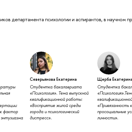
ков департамента психологии и аспирантов, в научном 
Северьянова Екатерина
Щерба Екатерин
тратуры
Cтудентка бакалавриата
Cтудентка бака
льная
«Психология». Тема выпускной
«Психология».Тем
квалификационной работы:
квалификационно
ертации:
«Восприятие жилой среды
«Привязанность 
ак фактор
города и психологический
просоциальные у
 энтузиазма
дистресс».
личности».