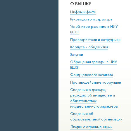
О ВЫШКЕ
Цифры и факты
Руководство и структура
Устойчивое развитие в НИУ
ВШЭ
Преподаватели и сотрудники
Корпуса и общежития
Закупки
Обращения граждан в НИУ
ВШЭ
Фонд целевого капитала
Противодействие коррупции
Сведения о доходах,
расходах, об имуществе и
обязательствах
имущественного характера
Сведения об
образовательной организации
Людям с ограниченными