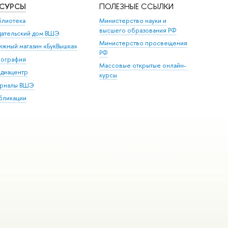
ЕСУРСЫ
ПОЛЕЗНЫЕ ССЫЛКИ
блиотека
Министерство науки и
высшего образования РФ
дательский дом ВШЭ
Министерство просвещения
ижный магазин «БукВышка»
РФ
пография
Массовые открытые онлайн-
диацентр
курсы
рналы ВШЭ
бликации