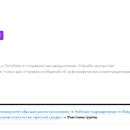
е Ctrl+Enter и отправьте нам уведомление. Спасибо за участие!
н только для отправки сообщений об орфографических и пунктуационных
университет «Высшая школа экономики»
→
Учебные подразделения
→
Факу
тельная психология офисной среды»
→
Участники группы