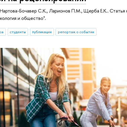
 Нартова-Бочавер С.К., Ларионов П.М., Щерба Е.К.. Статья
хология и общество".
ра
студенты
публикации
репортаж о событии