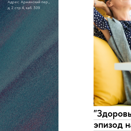
Адрес: Армянский пер.,
д. 2 стр 4, каб. 309
"Здоровы
эпизод н