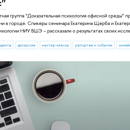
с”
тная группа “Доказательная психология офисной среды” 
ни в городе. Спикеры семинара Екатерина Щерба и Екатер
ихологии НИУ ВШЭ – рассказали о результатах своих исс
уденты
дискуссии
мастер-классы
репортаж о событии
онлай