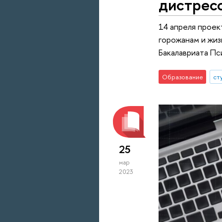
дистрес
14 апреля проек
горожанам и жиз
Бакалавриата Пс
Образование
ст
25
мар
2023