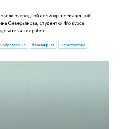
провела очередной семинар, посвященный
ина Северьянова, студентки 4го курса
ледовательских работ.
н-образование
бакалавриат
магистратура