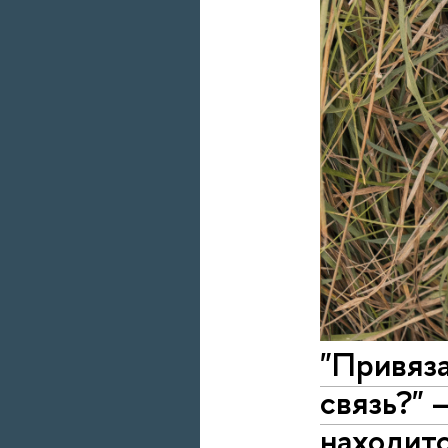
"Привяза
связь?" 
находитс