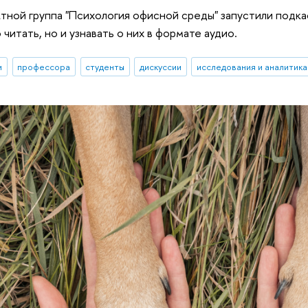
тной группа "Психология офисной среды" запустили подка
читать, но и узнавать о них в формате аудио.
и
профессора
студенты
дискуссии
исследования и аналитика