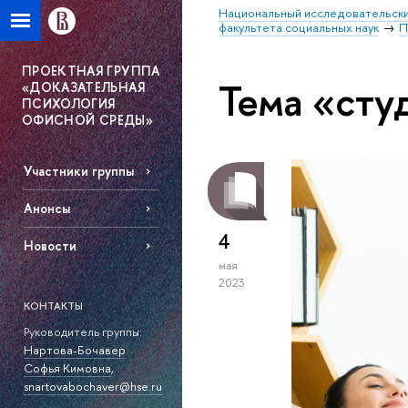
Национальный исследовательски
факультета социальных наук
П
ПРОЕКТНАЯ ГРУППА
Тема «сту
«ДОКАЗАТЕЛЬНАЯ
ПСИХОЛОГИЯ
ОФИСНОЙ СРЕДЫ»
Участники группы
Анонсы
4
Новости
мая
2023
КОНТАКТЫ
Руководитель группы:
Нартова-Бочавер
Софья Кимовна
,
snartovabochaver@hse.ru