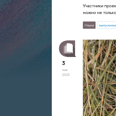
Участники проек
можно не только 
Наука
выпускник
3
мая
2023