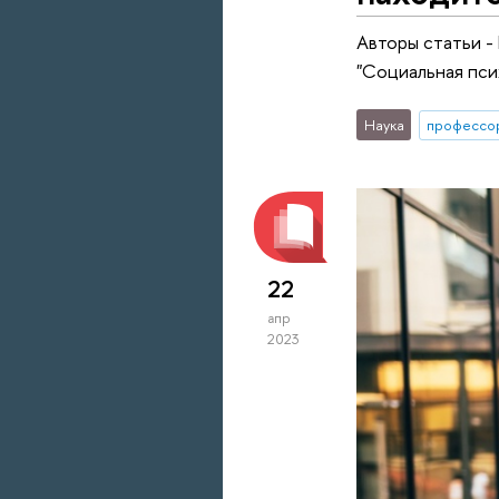
Авторы статьи -
"Социальная пси
Наука
профессо
22
апр
2023