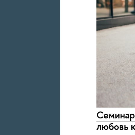
Семинар
любовь к