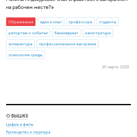
на рабочем месте?»
Образование
идеи и опыт
профессора
студенты
репортаж о событии
бакалавриат
магистратура
аспирантура
профессиональное выгорание
психология среды
25 марта 2023
О ВЫШКЕ
ОБ
Цифры и факты
Ли
Руководство и структура
Дов