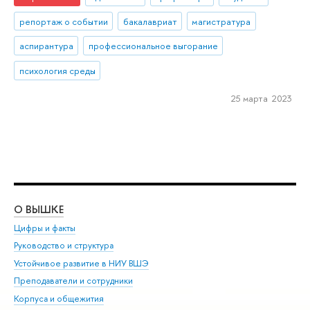
репортаж о событии
бакалавриат
магистратура
аспирантура
профессиональное выгорание
психология среды
25 марта 2023
О ВЫШКЕ
ОБ
Цифры и факты
Ли
Руководство и структура
Дов
Устойчивое развитие в НИУ ВШЭ
Ол
Преподаватели и сотрудники
При
Корпуса и общежития
Вы