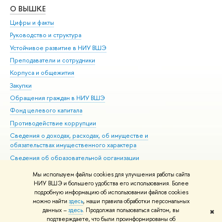
О ВЫШКЕ
ОБ
Цифры и факты
Ли
Руководство и структура
Дов
Устойчивое развитие в НИУ ВШЭ
Ол
Преподаватели и сотрудники
При
Корпуса и общежития
Вы
Закупки
При
Обращения граждан в НИУ ВШЭ
Ас
Фонд целевого капитала
До
Противодействие коррупции
Цен
Сведения о доходах, расходах, об имуществе и
Би
обязательствах имущественного характера
Об
Сведения об образовательной организации
Обр
Людям с ограниченными возможностями здоровья
Мы используем файлы cookies для улучшения работы сайта
Единая платежная страница
НИУ ВШЭ и большего удобства его использования. Более
подробную информацию об использовании файлов cookies
Работа в Вышке
можно найти
здесь
, наши правила обработки персональных
данных –
здесь
. Продолжая пользоваться сайтом, вы
✖
Редактору
подтверждаете, что были проинформированы об