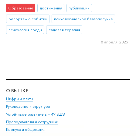
Образование
достижения
публикации
репортаж о событии
психологическое благополучие
психология среды
садовая терапия
8 апреля 2023
О ВЫШКЕ
ОБ
Цифры и факты
Ли
Руководство и структура
Дов
Устойчивое развитие в НИУ ВШЭ
Ол
Преподаватели и сотрудники
При
Корпуса и общежития
Вы