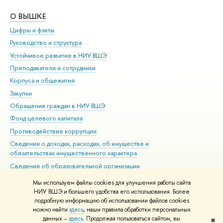
О ВЫШКЕ
ОБ
Цифры и факты
Ли
Руководство и структура
Дов
Устойчивое развитие в НИУ ВШЭ
Ол
Преподаватели и сотрудники
При
Корпуса и общежития
Вы
Закупки
При
Обращения граждан в НИУ ВШЭ
Ас
Фонд целевого капитала
До
Противодействие коррупции
Цен
Сведения о доходах, расходах, об имуществе и
Би
обязательствах имущественного характера
Об
Сведения об образовательной организации
Обр
Людям с ограниченными возможностями здоровья
Мы используем файлы cookies для улучшения работы сайта
Единая платежная страница
НИУ ВШЭ и большего удобства его использования. Более
подробную информацию об использовании файлов cookies
Работа в Вышке
можно найти
здесь
, наши правила обработки персональных
данных –
здесь
. Продолжая пользоваться сайтом, вы
✖