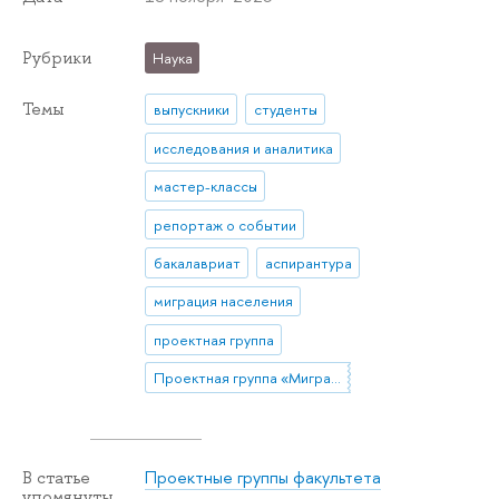
Рубрики
Наука
Темы
выпускники
студенты
исследования и аналитика
мастер-классы
репортаж о событии
бакалавриат
аспирантура
миграция населения
проектная группа
Проектная группа «Миграционные намерения жителей России (по данным анкетного опроса в 9 регионах)»
Проектные группы факультета
В статье
упомянуты