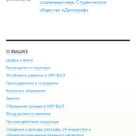
социальных наук
,
Студенческое
общество «Демограф»
О ВЫШКЕ
ОБ
Цифры и факты
Ли
Руководство и структура
Дов
Устойчивое развитие в НИУ ВШЭ
Ол
Преподаватели и сотрудники
При
Корпуса и общежития
Вы
Закупки
При
Обращения граждан в НИУ ВШЭ
Ас
Фонд целевого капитала
До
Противодействие коррупции
Цен
Сведения о доходах, расходах, об имуществе и
Би
обязательствах имущественного характера