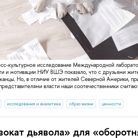
осс-культурное исследование Международной лаборато
ти и мотивации НИУ ВШЭ показало, что с друзьями жит
иканцы. Но, в отличие от жителей Северной Америки, пр
представителями власти наши соотечественники считают
исследования и аналитика
образ жизни
ценности
окат дьявола» для «оборотн