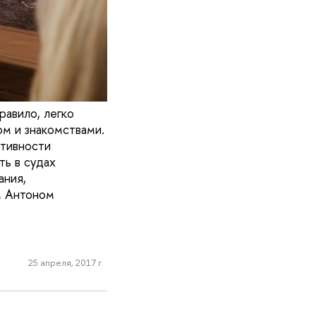
равило, легко
м и знакомствами.
ативности
ть в судах
ания,
м Антоном
25 апреля, 2017 г.