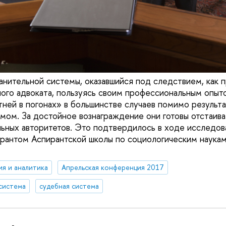
анительной системы, оказавшийся под следствием, как п
ого адвоката, пользуясь своим профессиональным опыто
ней в погонах» в большинстве случаев помимо результ
змом. За достойное вознаграждение они готовы отстаива
ьных авторитетов. Это подтвердилось в ходе исследов
рантом Аспирантской школы по социологическим наука
ия и аналитика
Апрельская конференция 2017
система
судебная система