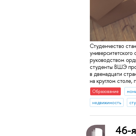
Студенчество стан
университетского 
руководством орд
студенты ВШЭ про
в двенадцати стра
на круглом столе,
Образование
мон
недвижимость
ст
46-