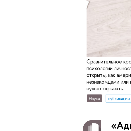
Сравнительное кр
психологии личнос
открыты, как амер
незнакомцами или 
нужно скрывать.
Наука
публикации
«Адв