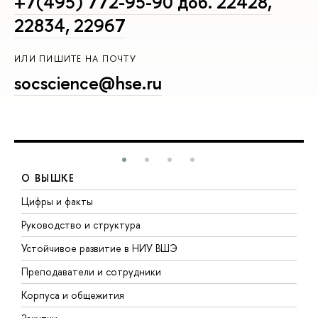
+7(495) 772-95-90 доб. 22428,
22834, 22967
ИЛИ ПИШИТЕ НА ПОЧТУ
socscience@hse.ru
О ВЫШКЕ
Цифры и факты
Л
Руководство и структура
Д
Устойчивое развитие в НИУ ВШЭ
О
Преподаватели и сотрудники
П
Корпуса и общежития
В