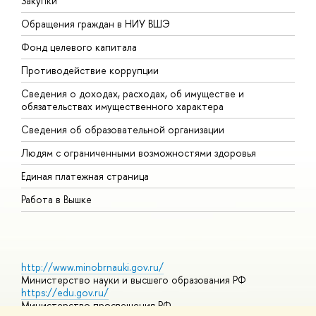
Закупки
П
Обращения граждан в НИУ ВШЭ
А
Фонд целевого капитала
Д
Противодействие коррупции
Ц
Сведения о доходах, расходах, об имуществе и
Б
обязательствах имущественного характера
О
Сведения об образовательной организации
О
Людям с ограниченными возможностями здоровья
Единая платежная страница
Работа в Вышке
http://www.minobrnauki.gov.ru/
Министерство науки и высшего образования РФ
https://edu.gov.ru/
Министерство просвещения РФ