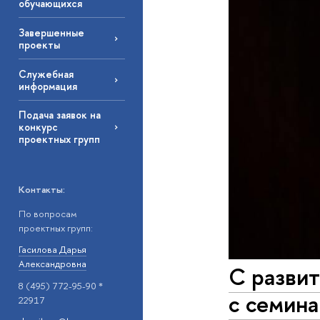
обучающихся
Завершенные
проекты
Служебная
информация
Подача заявок на
конкурс
проектных групп
Контакты:
По вопросам
проектных групп:
Гасилова Дарья
Александровна
С развит
8 (495) 772-95-90 *
с семина
22917