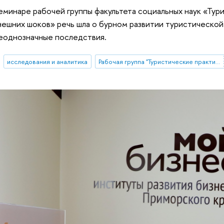
минаре рабочей группы факультета социальных наук «Тур
ешних шоков» речь шла о бурном развитии туристической
еоднозначные последствия.
исследования и аналитика
Рабочая группа "Туристические практики населения под воздействием внешних шоков: возможности и ограничения изучения опросными и не-опросными методами"