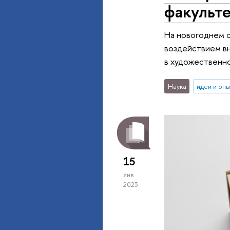
факульте
На новогоднем с
воздействием в
в художественно
Наука
идеи и оп
15
янв
2023