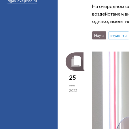
dgasilova@hse.ru
На очередном се
воздействием вн
однако, имеет н
Наука
студенты
25
янв
2023