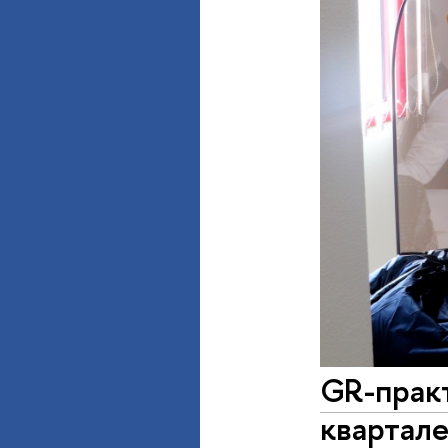
GR-практ
квартале