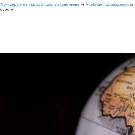
й университет «Высшая школа экономики»
Учебные подразделения
овости