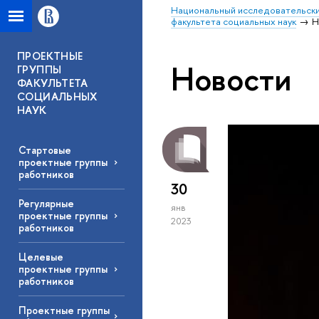
Национальный исследовательски
факультета социальных наук
Н
ПРОЕКТНЫЕ
Новости
ГРУППЫ
ФАКУЛЬТЕТА
СОЦИАЛЬНЫХ
НАУК
Стартовые
проектные группы
работников
30
Регулярные
янв
проектные группы
2023
работников
Целевые
проектные группы
работников
Проектные группы