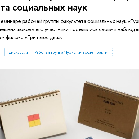
та социальных наук
еминаре рабочей группы факультета социальных наук «Ту
нешних шоков» его участники поделились своими наблюде
м фильме «Три плюс два».
ыт
дискуссии
Рабочая группа "Туристические практики населения под воздействием внешних шоков: возможности и ограничения изучения опросными и не-опросными методами"