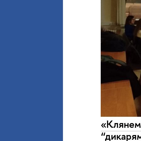
«Клянемс
“дикарям