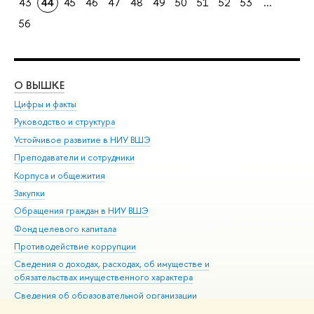
43
44
45
46
47
48
49
50
51
52
53
...
56
О ВЫШКЕ
ОБ
Цифры и факты
Ли
Руководство и структура
Дов
Устойчивое развитие в НИУ ВШЭ
Ол
Преподаватели и сотрудники
При
Корпуса и общежития
Вы
Закупки
При
Обращения граждан в НИУ ВШЭ
Ас
Фонд целевого капитала
До
Противодействие коррупции
Цен
Сведения о доходах, расходах, об имуществе и
Би
обязательствах имущественного характера
Об
Сведения об образовательной организации
Обр
Людям с ограниченными возможностями здоровья