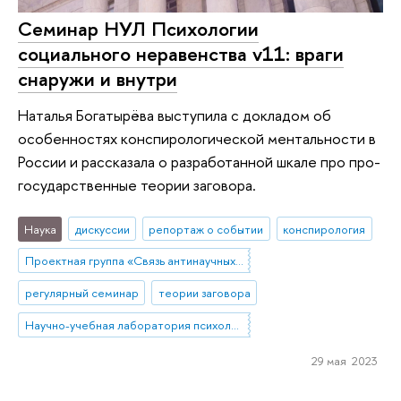
Cеминар НУЛ Психологии
социального неравенства v11: враги
снаружи и внутри
Наталья Богатырёва выступила с докладом об
особенностях конспирологической ментальности в
России и рассказала о разработанной шкале про про-
государственные теории заговора.
Наука
дискуссии
репортаж о событии
конспирология
Проектная группа «Связь антинаучных и конспирологических верований с благополучием и заботой о здоровье у россиян»
регулярный семинар
теории заговора
Научно-учебная лаборатория психологии социального неравенства
29 мая 2023