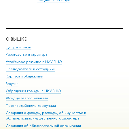
О ВЫШКЕ
ОБ
Цифры и факты
Ли
Руководство и структура
Дов
Устойчивое развитие в НИУ ВШЭ
Ол
Преподаватели и сотрудники
При
Корпуса и общежития
Вы
Закупки
При
Обращения граждан в НИУ ВШЭ
Ас
Фонд целевого капитала
До
Противодействие коррупции
Цен
Сведения о доходах, расходах, об имуществе и
Би
обязательствах имущественного характера
Об
Сведения об образовательной организации
Обр