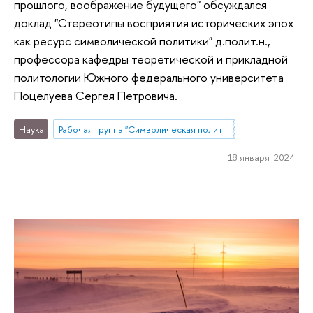
прошлого, воображение будущего" обсуждался
доклад "Стереотипы восприятия исторических эпох
как ресурс символической политики" д.полит.н.,
профессора кафедры теоретической и прикладной
политологии Южного федерального университета
Поцелуева Сергея Петровича.
Наука
Рабочая группа "Символическая политика в контексте социетальных трансформаций: конструирование идентичностей, переосмысление прошлого, воображение будущего"
18 января 2024