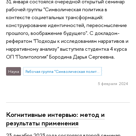
31 января состоялся очередной открытый семинар
рабочей группы "Символическая политика в
контексте социетальных трансформаций:
конструирование идентичностей, переосмысление
прошлого, воображение будущего". С докладом-
рефератом "Подходы к исследованиям нарративов и
нарративному анализу" выступила студентка 4 курса
ОП "Политология" Бородина Дарья Сергеевна.
Наука
Рабочая группа "Символическая политика в контексте социетальных трансформаций: конструирование идентичностей, переосмысление прошлого, воображение будущего"
5 февраля 2024
Когнитивные интервью: метод и
результаты применения
23 декабря 2023 года состоялся второй семинар