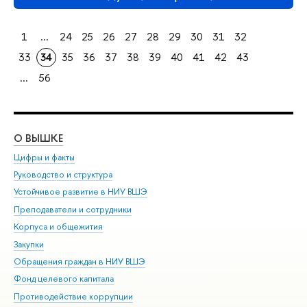
1
...
24
25
26
27
28
29
30
31
32
33
34
35
36
37
38
39
40
41
42
43
...
56
О ВЫШКЕ
ОБ
Цифры и факты
Ли
Руководство и структура
Дов
Устойчивое развитие в НИУ ВШЭ
Ол
Преподаватели и сотрудники
При
Корпуса и общежития
Вы
Закупки
При
Обращения граждан в НИУ ВШЭ
Ас
Фонд целевого капитала
До
Противодействие коррупции
Цен