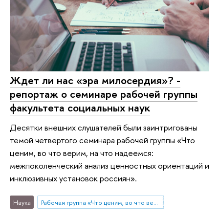
Ждет ли нас «эра милосердия»? -
репортаж о семинаре рабочей группы
факультета социальных наук
Десятки внешних слушателей были заинтригованы
темой четвертого семинара рабочей группы «Что
ценим, во что верим, на что надеемся:
межпоколенческий анализ ценностных ориентаций и
инклюзивных установок россиян».
Наука
Рабочая группа «Что ценим, во что верим, на что надеемся: межпоколенческий анализ ценностных ориентаций и инклюзивных установок россиян»