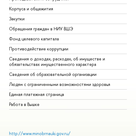
Корпуса и общежития
В
Закупки
П
Обращения граждан в НИУ ВШЭ
А
Фонд целевого капитала
Д
Противодействие коррупции
Ц
Сведения о доходах, расходах, об имуществе и
Б
обязательствах имущественного характера
О
Сведения об образовательной организации
О
Людям с ограниченными возможностями здоровья
Единая платежная страница
Работа в Вышке
http://www.minobrnauki.gov.ru/