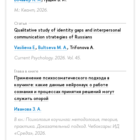
М.: Квант, 2026.
Статья
Qualitative study of identity gaps and interpersonal
communication strategies of Russians
Vasilieva E.
,
Bultseva M. A.
, Trifonova A.
Current Psychology. 2026. Vol. 45.
Глава в книге
Применение психосоматического подхода в
коучинге: какие данные нейронаук о работе
сознания и процессах принятия решений могут
служить опорой
Иванова З. А.
В кн.: Психология коучинга: методология, теория,
практика. Доказательный подход. Чебоксары: ИД
«Среда», 2026.