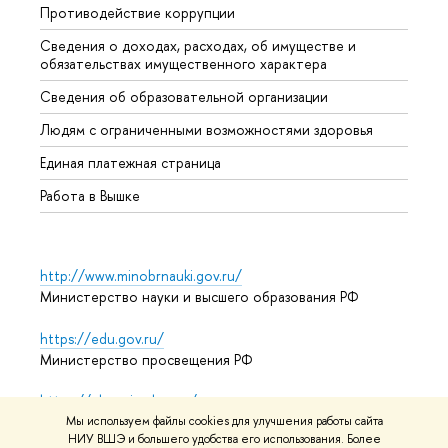
Противодействие коррупции
Центр
Сведения о доходах, расходах, об имуществе и
Бизне
обязательствах имущественного характера
Образ
Сведения об образовательной организации
Обрат
Людям с ограниченными возможностями здоровья
Единая платежная страница
Работа в Вышке
http://www.minobrnauki.gov.ru/
Министерство науки и высшего образования РФ
https://edu.gov.ru/
Министерство просвещения РФ
https://elearning.hse.ru/mooc
Массовые открытые онлайн-курсы
Мы используем файлы cookies для улучшения работы сайта
НИУ ВШЭ и большего удобства его использования. Более