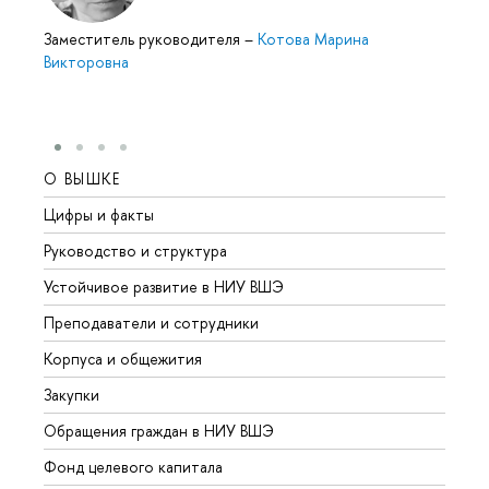
Заместитель руководителя
–
Котова Марина
Викторовна
О ВЫШКЕ
ОБР
Цифры и факты
Лице
Руководство и структура
Довуз
Устойчивое развитие в НИУ ВШЭ
Олим
Преподаватели и сотрудники
Прием
Корпуса и общежития
Вышк
Закупки
Прием
Обращения граждан в НИУ ВШЭ
Аспир
Фонд целевого капитала
Допол