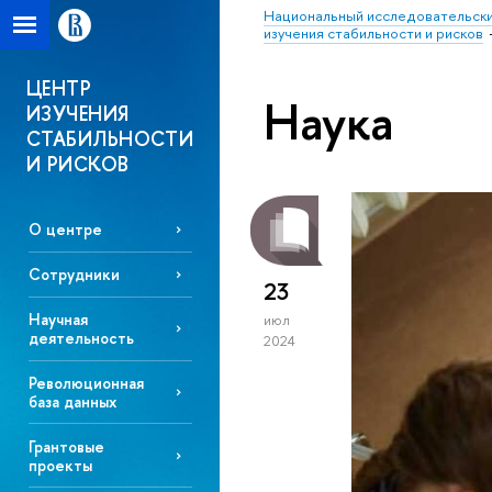
Национальный исследовательски
изучения стабильности и рисков
ЦЕНТР
Наука
ИЗУЧЕНИЯ
СТАБИЛЬНОСТИ
И РИСКОВ
О центре
Сотрудники
23
Научная
июл
деятельность
2024
Революционная
база данных
Грантовые
проекты