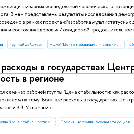
ждисциплинарных исследований человеческого потенциа
ста. В нем представлены результаты исследования демогр
оведено в рамках проекта «Разработка мультистатусных 
ния и состояния здоровья / ожидаемой продолжительност
ия
научный дайджест
НЦМУ "Центр междисциплинарных исследований человеческого потенциала"
об
расходы в государствах Центр
ость в регионе
ся семинар рабочей группы "Цена стабильности: как расх
 докладом на тему "Военные расходы в государствах Центр
ванов и В.В. Устюжанин.
Рабочая группа "Цена стабильности: как расходы на оборону связаны с устойчивостью государств?"
Проектные группы факультета социальных наук