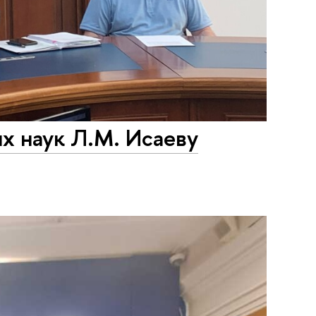
х наук Л.М. Исаеву