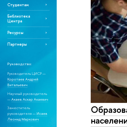
Студентам
Библиотека
Центра
Ресурсы
Партнеры
Руководство:
Руководитель ЦИСР —
Коротаев Андрей
Витальевич
Научный руководитель
—
Акаев Аскар Акаевич
Образов
Заместитель
руководителя —
Исаев
населени
Леонид Маркович