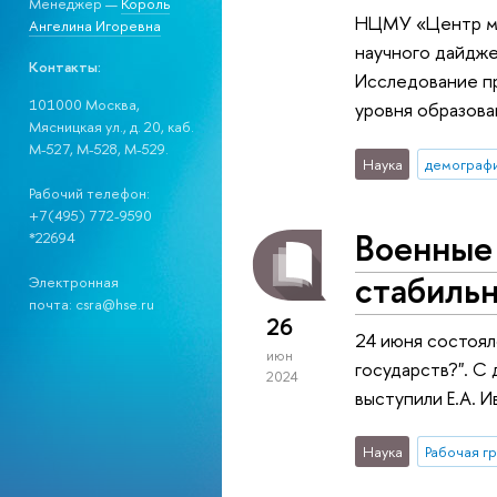
Менеджер —
Король
НЦМУ «Центр ме
Ангелина Игоревна
научного дайдже
Контакты:
Исследование пр
101000 Москва,
уровня образова
Мясницкая ул., д. 20, каб.
М-527, М-528, М-529.
Наука
демограф
Рабочий телефон:
+7(495) 772-9590
Военные 
*22694
стабильн
Электронная
почта: csra@hse.ru
26
24 июня состоял
июн
государств?". С
2024
выступили Е.А. И
Наука