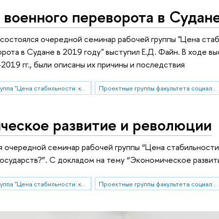
военного переворота в Судане
, состоялся очередной семинар рабочей группы "Цена ста
рота в Судане в 2019 году" выступил Е.Д. Файн. В ходе в
2019 гг., были описаны их причины и последствия
Рабочая группа "Цена стабильности: как расходы на оборону связаны с устойчивостью государств?"
Проектные группы факультета социальных наук
ческое развитие и революции
я очередной семинар рабочей группы “Цена стабильности:
осударств?”. С докладом на тему “Экономическое развит
Рабочая группа "Цена стабильности: как расходы на оборону связаны с устойчивостью государств?"
Проектные группы факультета социальных наук