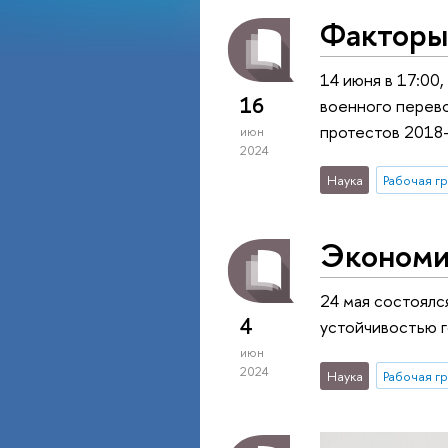
Факторы 
14 июня в 17:00
16
военного перево
протестов 2018-
июн
2024
Наука
Экономи
24 мая состоялс
4
устойчивостью г
июн
2024
Наука