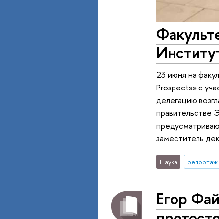
Факульте
Институт
23 июня на факул
Prospects» с уч
делегацию возг
правительстве Э
предусматриваю
заместитель дек
Наука
репортаж 
Егор Фай
протесто