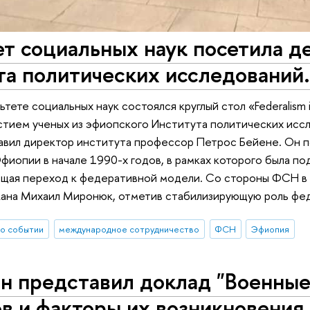
т социальных наук посетила д
а политических исследований.
ьтете социальных наук состоялся круглый стол «Federalism in
астием ученых из эфиопского Института политических иссле
лавил директор института профессор Петрос Бейене. Он 
фиопии в начале 1990-х годов, в рамках которого была п
щая переход к федеративной модели. Со стороны ФСН в к
ана Михаил Миронюк, отметив стабилизирующую роль феде
о событии
международное сотрудничество
ФСН
Эфиопия
н представил доклад "Военные
в и факторы их возникновения 