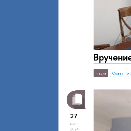
Вручение
Наука
Совет по 
27
мая
2024