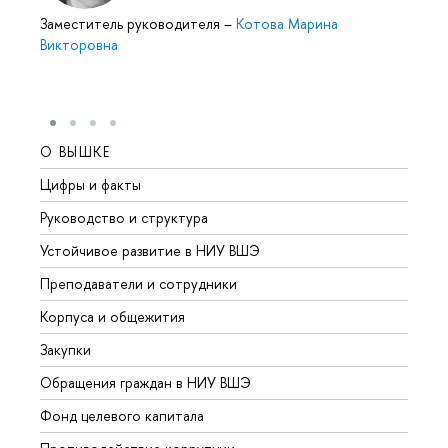
Заместитель руководителя
–
Котова Марина
Викторовна
О ВЫШКЕ
ОБР
Цифры и факты
Лице
Руководство и структура
Довуз
Устойчивое развитие в НИУ ВШЭ
Олим
Преподаватели и сотрудники
Прием
Корпуса и общежития
Вышк
Закупки
Прием
Обращения граждан в НИУ ВШЭ
Аспир
Фонд целевого капитала
Допол