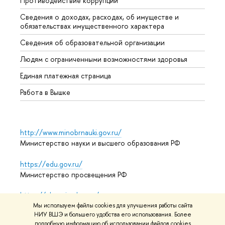
Противодействие коррупции
Центр
Сведения о доходах, расходах, об имуществе и
Бизне
обязательствах имущественного характера
Образ
Сведения об образовательной организации
Обрат
Людям с ограниченными возможностями здоровья
Единая платежная страница
Работа в Вышке
http://www.minobrnauki.gov.ru/
Министерство науки и высшего образования РФ
https://edu.gov.ru/
Министерство просвещения РФ
https://elearning.hse.ru/mooc
Массовые открытые онлайн-курсы
Мы используем файлы cookies для улучшения работы сайта
НИУ ВШЭ и большего удобства его использования. Более
подробную информацию об использовании файлов cookies