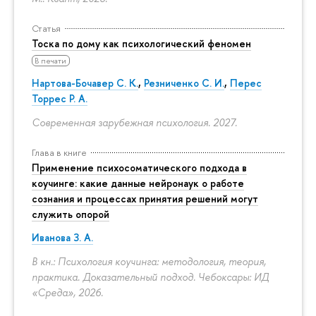
Статья
Тоска по дому как психологический феномен
В печати
Нартова-Бочавер С. К.
,
Резниченко С. И.
,
Перес
Торрес Р. А.
Современная зарубежная психология. 2027.
Глава в книге
Применение психосоматического подхода в
коучинге: какие данные нейронаук о работе
сознания и процессах принятия решений могут
служить опорой
Иванова З. А.
В кн.: Психология коучинга: методология, теория,
практика. Доказательный подход. Чебоксары: ИД
«Среда», 2026.