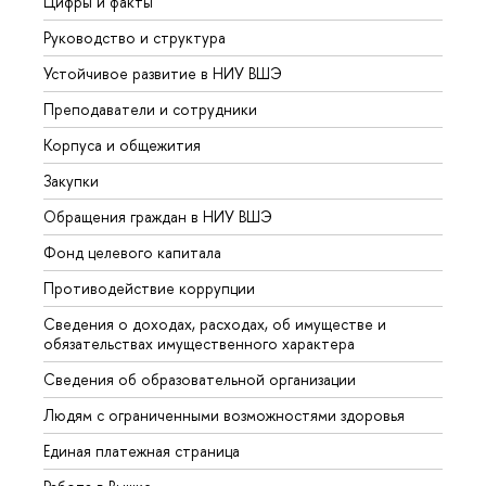
Цифры и факты
Лице
Руководство и структура
Довуз
Устойчивое развитие в НИУ ВШЭ
Олим
Преподаватели и сотрудники
Прием
Корпуса и общежития
Вышк
Закупки
Прием
Обращения граждан в НИУ ВШЭ
Аспир
Фонд целевого капитала
Допол
Противодействие коррупции
Центр
Сведения о доходах, расходах, об имуществе и
Бизне
обязательствах имущественного характера
Образ
Сведения об образовательной организации
Обрат
Людям с ограниченными возможностями здоровья
Единая платежная страница