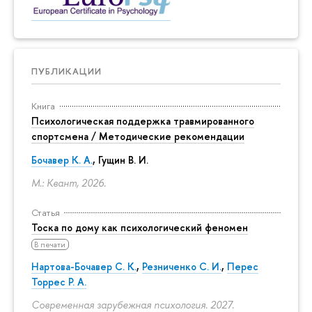
ПУБЛИКАЦИИ
Книга
Психологическая поддержка травмированного
спортсмена / Методические рекомендации
Бочавер К. А.
, Гущин В. И.
М.: Квант, 2026.
Статья
Тоска по дому как психологический феномен
В печати
Нартова-Бочавер С. К.
,
Резниченко С. И.
,
Перес
Торрес Р. А.
Современная зарубежная психология. 2027.