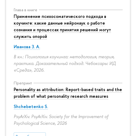
Глава в книге
Применение психосоматического подхода в
коучинге: какие данные нейронаук о работе
сознания и процессах принятия решений могут
служить опорой
Иванова З. А.
В кн.: Психология коучинга: методология, теория,
практика. Доказательный подход. Чебоксары: ИД
«Среда», 2026.
Препринт
Personality as attribution: Report-based traits and the
problem of what personality research measures
Shchebetenko S.
PsyArXiv. PsyArXiv. Society for the Improvement of
Psychological Science, 2026