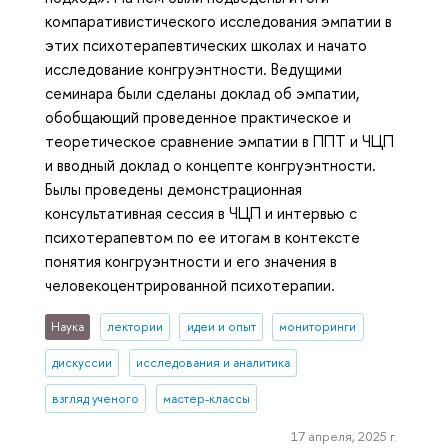
компаративистического исследования эмпатии в
этих психотерапевтических школах и начато
исследование конгруэнтности. Ведущими
семинара были сделаны доклад об эмпатии,
обобщающий проведенное практическое и
теоретическое сравнение эмпатии в ППТ и ЧЦП
и вводный доклад о концепте конгруэнтности.
Былы проведены демонстрационная
консультативная сессия в ЧЦП и интервью с
психотерапевтом по ее итогам в контексте
понятия конгруэнтности и его значения в
человекоцентрированной психотерапии.
Наука
лектории
идеи и опыт
мониторинги
дискуссии
исследования и аналитика
взгляд ученого
мастер-классы
17 апреля, 2025 г.