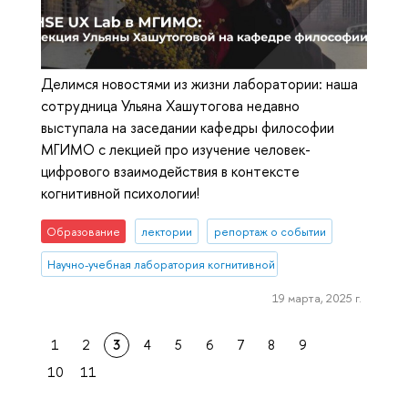
Делимся новостями из жизни лаборатории: наша
сотрудница Ульяна Хашутогова недавно
выступала на заседании кафедры философии
МГИМО с лекцией про изучение человек-
цифрового взаимодействия в контексте
когнитивной психологии!
Образование
лектории
репортаж о событии
Научно-учебная лаборатория когнитивной психологии пользоват
19 марта, 2025 г.
1
2
3
4
5
6
7
8
9
10
11