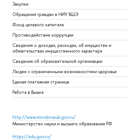
Закупки
Прием
Обращения граждан в НИУ ВШЭ
Аспир
Фонд целевого капитала
Допол
Противодействие коррупции
Центр
Сведения о доходах, расходах, об имуществе и
Бизне
обязательствах имущественного характера
Образ
Сведения об образовательной организации
Обрат
Людям с ограниченными возможностями здоровья
Единая платежная страница
Работа в Вышке
http://www.minobrnauki.gov.ru/
Министерство науки и высшего образования РФ
https://edu.gov.ru/