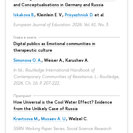
and Conceptualisations in Germany and Russia
Iskakova B.
, Kleinlein E. V.,
Prisyazhniuk D.
et al.
European Journal of Education. 2026. Vol. 61. No. 3.
Глава в книге
Digital publics as Emotional communities in
therapeutic culture
Simonova O. A.
,
Weiser A.
,
Karushev A.
In bk.: Routledge International Handbook of
Contemporary Communities of Resistance. L.: Routledge,
2026. Ch. 16.
P. 207-222.
Препринт
How Universal is the Cool Water Effect? Evidence
from the Unlikely Case of Russia
Kravtsova M.
,
Musaev A. U.
,
Welzel C.
SSRN Working Paper Series. Social Science Research