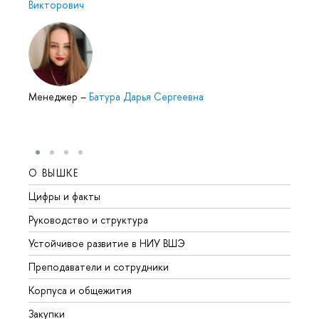
Викторович
Менеджер
–
Батура Дарья Сергеевна
О ВЫШКЕ
ОБР
Цифры и факты
Лице
Руководство и структура
Довуз
Устойчивое развитие в НИУ ВШЭ
Олим
Преподаватели и сотрудники
Прием
Корпуса и общежития
Вышк
Закупки
Прием