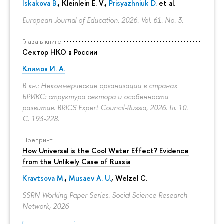
Iskakova B.
, Kleinlein E. V.,
Prisyazhniuk D.
et al.
European Journal of Education. 2026. Vol. 61. No. 3.
Глава в книге
Сектор НКО в России
Климов И. А.
В кн.: Некоммерческие организации в странах
БРИКС: структура сектора и особенности
развития. BRICS Expert Council-Russia, 2026. Гл. 10.
С. 193-228.
Препринт
How Universal is the Cool Water Effect? Evidence
from the Unlikely Case of Russia
Kravtsova M.
,
Musaev A. U.
,
Welzel C.
SSRN Working Paper Series. Social Science Research
Network, 2026