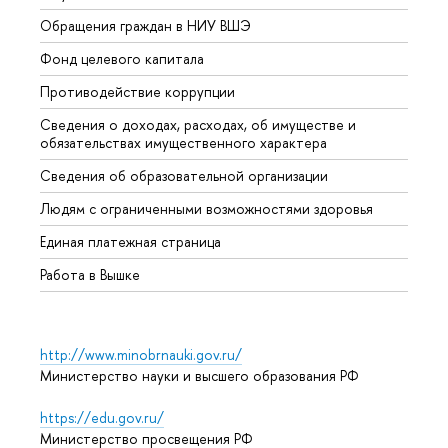
Обращения граждан в НИУ ВШЭ
Аспир
Фонд целевого капитала
Допол
Противодействие коррупции
Центр
Сведения о доходах, расходах, об имуществе и
Бизне
обязательствах имущественного характера
Образ
Сведения об образовательной организации
Обрат
Людям с ограниченными возможностями здоровья
Единая платежная страница
Работа в Вышке
http://www.minobrnauki.gov.ru/
Министерство науки и высшего образования РФ
https://edu.gov.ru/
Министерство просвещения РФ