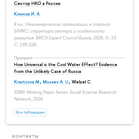
Сектор НКО в России
Климов И. А.
В кн.: Некоммерческие организации в странах
БРИКС: структура сектора и особенности
развития. BRICS Expert Council-Russia, 2026. Гл. 10.
С. 193-228.
Препринт
How Universal is the Cool Water Effect? Evidence
from the Unlikely Case of Russia
Kravtsova M.
,
Musaev A. U.
,
Welzel C.
SSRN Working Paper Series. Social Science Research
Network, 2026
Все публикации
КОНТАКТЫ