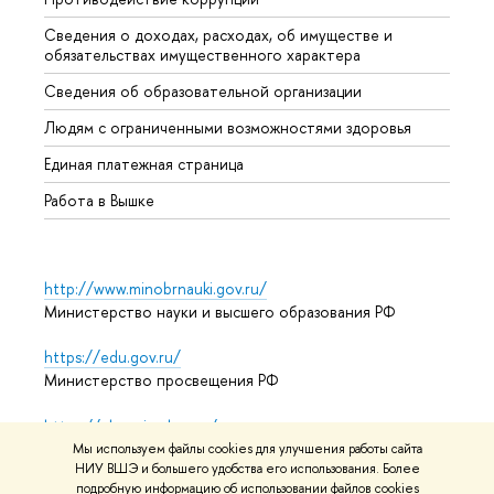
Сведения о доходах, расходах, об имуществе и
Бизне
обязательствах имущественного характера
Образ
Сведения об образовательной организации
Обрат
Людям с ограниченными возможностями здоровья
Единая платежная страница
Работа в Вышке
http://www.minobrnauki.gov.ru/
Министерство науки и высшего образования РФ
https://edu.gov.ru/
Министерство просвещения РФ
https://elearning.hse.ru/mooc
Массовые открытые онлайн-курсы
Мы используем файлы cookies для улучшения работы сайта
НИУ ВШЭ и большего удобства его использования. Более
подробную информацию об использовании файлов cookies