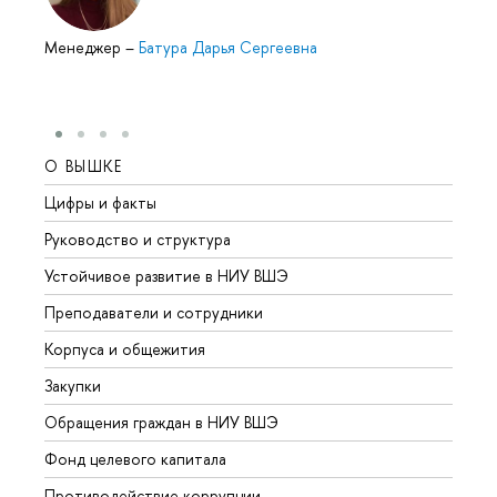
Менеджер
–
Батура Дарья Сергеевна
О ВЫШКЕ
ОБР
Цифры и факты
Лице
Руководство и структура
Довуз
Устойчивое развитие в НИУ ВШЭ
Олим
Преподаватели и сотрудники
Прием
Корпуса и общежития
Вышк
Закупки
Прием
Обращения граждан в НИУ ВШЭ
Аспир
Фонд целевого капитала
Допол
Противодействие коррупции
Центр