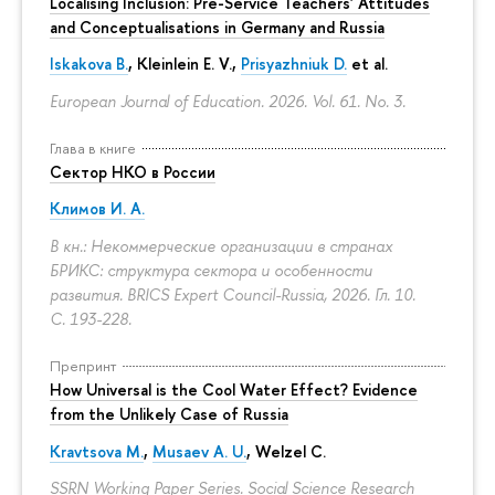
Localising Inclusion: Pre-Service Teachers' Attitudes
and Conceptualisations in Germany and Russia
Iskakova B.
, Kleinlein E. V.,
Prisyazhniuk D.
et al.
European Journal of Education. 2026. Vol. 61. No. 3.
Глава в книге
Сектор НКО в России
Климов И. А.
В кн.: Некоммерческие организации в странах
БРИКС: структура сектора и особенности
развития. BRICS Expert Council-Russia, 2026. Гл. 10.
С. 193-228.
Препринт
How Universal is the Cool Water Effect? Evidence
from the Unlikely Case of Russia
Kravtsova M.
,
Musaev A. U.
,
Welzel C.
SSRN Working Paper Series. Social Science Research