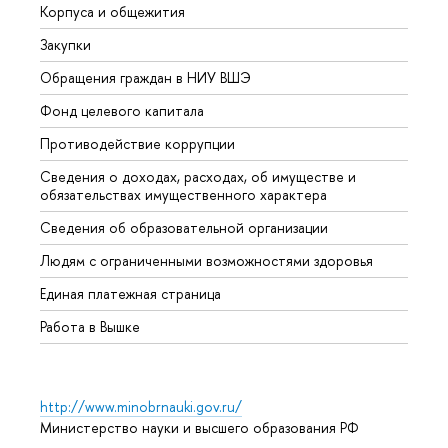
Корпуса и общежития
Вышк
Закупки
Прием
Обращения граждан в НИУ ВШЭ
Аспир
Фонд целевого капитала
Допол
Противодействие коррупции
Центр
Сведения о доходах, расходах, об имуществе и
Бизне
обязательствах имущественного характера
Образ
Сведения об образовательной организации
Обрат
Людям с ограниченными возможностями здоровья
Единая платежная страница
Работа в Вышке
http://www.minobrnauki.gov.ru/
Министерство науки и высшего образования РФ