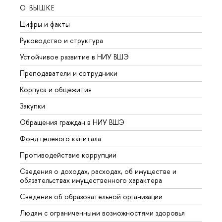
О ВЫШКЕ
ОБР
Цифры и факты
Лице
Руководство и структура
Довуз
Устойчивое развитие в НИУ ВШЭ
Олим
Преподаватели и сотрудники
Прием
Корпуса и общежития
Вышк
Закупки
Прием
Обращения граждан в НИУ ВШЭ
Аспир
Фонд целевого капитала
Допол
Противодействие коррупции
Центр
Сведения о доходах, расходах, об имуществе и
Бизне
обязательствах имущественного характера
Образ
Сведения об образовательной организации
Обрат
Людям с ограниченными возможностями здоровья