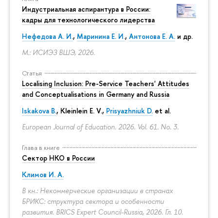
Индустриальная аспирантура в России:
кадры для технологического лидерства
Нефедова А. И.
,
Маринина Е. И.
,
Антонова Е. А.
и др.
М.: ИСИЭЗ ВШЭ, 2026.
Статья
Localising Inclusion: Pre-Service Teachers' Attitudes
and Conceptualisations in Germany and Russia
Iskakova B.
, Kleinlein E. V.,
Prisyazhniuk D.
et al.
European Journal of Education. 2026. Vol. 61. No. 3.
Глава в книге
Сектор НКО в России
Климов И. А.
В кн.: Некоммерческие организации в странах
БРИКС: структура сектора и особенности
развития. BRICS Expert Council-Russia, 2026. Гл. 10.