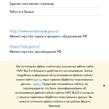
Единая платежная страница
Работа в Вышке
http://www.minobrnauki.gov.ru/
Министерство науки и высшего образования РФ
https://edu.gov.ru/
Министерство просвещения РФ
https://elearning.hse.ru/mooc
Массовые открытые онлайн-курсы
Мы используем файлы cookies для улучшения работы сайта
НИУ ВШЭ и большего удобства его использования. Более
подробную информацию об использовании файлов cookies
можно найти
здесь
, наши правила обработки персональных
данных –
здесь
. Продолжая пользоваться сайтом, вы
© НИУ ВШЭ 1993–2026
Адреса и контакты
Условия
✖
подтверждаете, что были проинформированы об
использования материалов
Политика конфиденциальности
использовании файлов cookies сайтом НИУ ВШЭ и согласны
Карта сайта
с нашими правилами обработки персональных данных. Вы
можете отключить файлы cookies в настройках Вашего
Редактору
браузера.