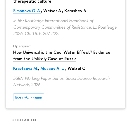
therapeutic culture
Simonova O. A.
,
Weiser A.
,
Karushev A.
In bk.: Routledge International Handbook of
Contemporary Communities of Resistance. L.: Routledge,
2026. Ch. 16.
P. 207-222.
Препринт
How Universal is the Cool Water Effect? Evidence
from the Unlikely Case of Russia
Kravtsova M.
,
Musaev A. U.
,
Welzel C.
SSRN Working Paper Series. Social Science Research
Network, 2026
Все публикации
КОНТАКТЫ