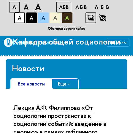
A
A
A
АБB
АБB
АБB
А
А
А
А
А
Департамент социологии
Обычная версия сайта
Кафедра общей социологии
Высшая школа экономики
Меню
Новости
Все новости
Еще
Лекция А.Ф. Филиппова «От
социологии пространства к
социологии событий: введение в
теорию» в рамках публичного