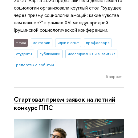
26-27 марта 2026 представители департамента
социологии организовали круглый стол “Будущее
через призму социологии эмоций: какие чувства
нам важнее?” в рамках XVI международной
Грушинской социологической конференции.
Наука
лектории
идеи и опыт
профессора
студенты
публикации
исследования и аналитика
репортаж о событии
6 апреля
Стартовал прием заявок на летний
конкурс ППС