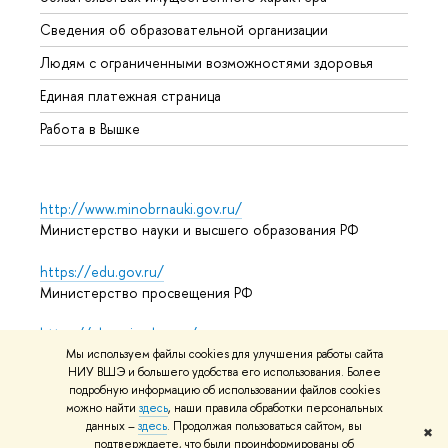
Образ
Сведения об образовательной организации
Обрат
Людям с ограниченными возможностями здоровья
Единая платежная страница
Работа в Вышке
http://www.minobrnauki.gov.ru/
Министерство науки и высшего образования РФ
https://edu.gov.ru/
Министерство просвещения РФ
https://elearning.hse.ru/mooc
Массовые открытые онлайн-курсы
Мы используем файлы cookies для улучшения работы сайта
НИУ ВШЭ и большего удобства его использования. Более
подробную информацию об использовании файлов cookies
можно найти
здесь
, наши правила обработки персональных
данных –
здесь
. Продолжая пользоваться сайтом, вы
© НИУ ВШЭ 1993–2026
Адреса и контакты
Условия
✖
подтверждаете, что были проинформированы об
использования материалов
Политика конфиденциальности