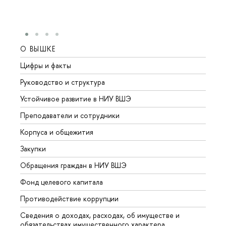
О ВЫШКЕ
ОБР
Цифры и факты
Лице
Руководство и структура
Довуз
Устойчивое развитие в НИУ ВШЭ
Олим
Преподаватели и сотрудники
Прием
Корпуса и общежития
Вышк
Закупки
Прием
Обращения граждан в НИУ ВШЭ
Аспир
Фонд целевого капитала
Допол
Противодействие коррупции
Центр
Сведения о доходах, расходах, об имуществе и
Бизне
обязательствах имущественного характера